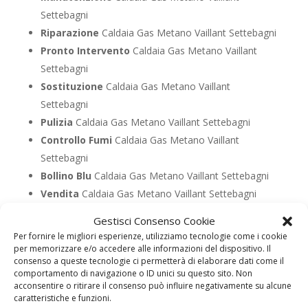
Settebagni
Riparazione
Caldaia Gas Metano Vaillant Settebagni
Pronto Intervento
Caldaia Gas Metano Vaillant
Settebagni
Sostituzione
Caldaia Gas Metano Vaillant
Settebagni
Pulizia
Caldaia Gas Metano Vaillant Settebagni
Controllo Fumi
Caldaia Gas Metano Vaillant
Settebagni
Bollino Blu
Caldaia Gas Metano Vaillant Settebagni
Vendita
Caldaia Gas Metano Vaillant Settebagni
Offerte
Caldaia Gas Metano Vaillant Settebagni
Gestisci Consenso Cookie
Per fornire le migliori esperienze, utilizziamo tecnologie come i cookie
per memorizzare e/o accedere alle informazioni del dispositivo. Il
UTILIZZA IL FORM PER RICHIEDERE ASSISTENZA PER
consenso a queste tecnologie ci permetterà di elaborare dati come il
LA TUA CALDAIA
comportamento di navigazione o ID unici su questo sito. Non
acconsentire o ritirare il consenso può influire negativamente su alcune
Assistenza Caldaia Gasolio
caratteristiche e funzioni.