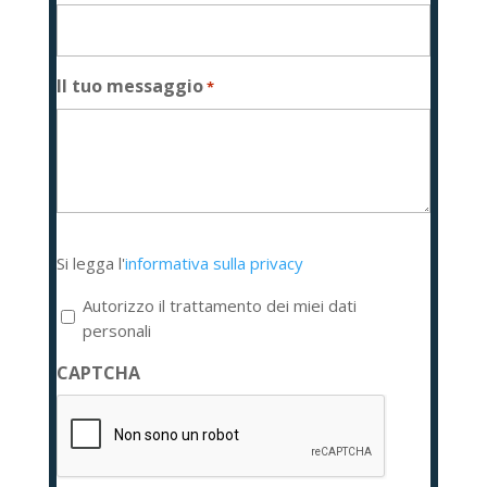
Il tuo messaggio
*
Si
Si legga l'
informativa sulla privacy
legga
l'informativa
Autorizzo il trattamento dei miei dati
sulla
personali
privacy
CAPTCHA
*