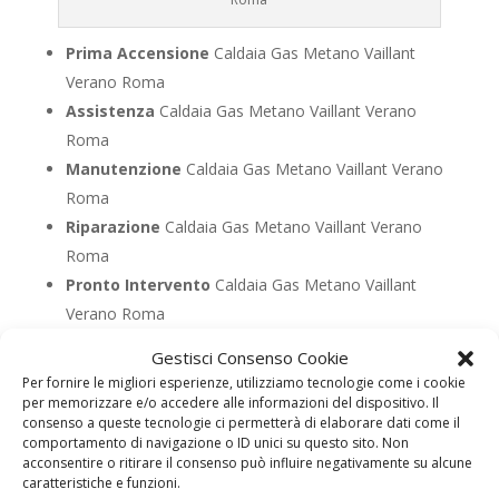
Prima Accensione
Caldaia Gas Metano Vaillant
Verano Roma
Assistenza
Caldaia Gas Metano Vaillant Verano
Roma
Manutenzione
Caldaia Gas Metano Vaillant Verano
Roma
Riparazione
Caldaia Gas Metano Vaillant Verano
Roma
Pronto Intervento
Caldaia Gas Metano Vaillant
Verano Roma
Sostituzione
Caldaia Gas Metano Vaillant Verano
Gestisci Consenso Cookie
Roma
Per fornire le migliori esperienze, utilizziamo tecnologie come i cookie
Pulizia
Caldaia Gas Metano Vaillant Verano Roma
per memorizzare e/o accedere alle informazioni del dispositivo. Il
consenso a queste tecnologie ci permetterà di elaborare dati come il
Controllo Fumi
Caldaia Gas Metano Vaillant Verano
comportamento di navigazione o ID unici su questo sito. Non
Roma
acconsentire o ritirare il consenso può influire negativamente su alcune
caratteristiche e funzioni.
Bollino Blu
Caldaia Gas Metano Vaillant Verano