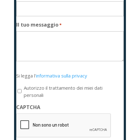
Il tuo messaggio
*
Si
Si legga l'
informativa sulla privacy
legga
l'informativa
Autorizzo il trattamento dei miei dati
sulla
personali
privacy
CAPTCHA
*