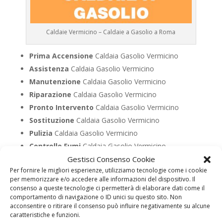
Caldaie Vermicino – Caldaie a Gasolio a Roma
Prima Accensione
Caldaia Gasolio Vermicino
Assistenza
Caldaia Gasolio Vermicino
Manutenzione
Caldaia Gasolio Vermicino
Riparazione
Caldaia Gasolio Vermicino
Pronto Intervento
Caldaia Gasolio Vermicino
Sostituzione
Caldaia Gasolio Vermicino
Pulizia
Caldaia Gasolio Vermicino
Controllo Fumi
Caldaia Gasolio Vermicino
Gestisci Consenso Cookie
Bollino Blu
Caldaia Gasolio Vermicino
Per fornire le migliori esperienze, utilizziamo tecnologie come i cookie
Vendita
Caldaia Gasolio Vermicino
per memorizzare e/o accedere alle informazioni del dispositivo. Il
Offerte
Caldaia Gasolio Vermicino
consenso a queste tecnologie ci permetterà di elaborare dati come il
comportamento di navigazione o ID unici su questo sito. Non
acconsentire o ritirare il consenso può influire negativamente su alcune
caratteristiche e funzioni.
UTILIZZA IL FORM PER RICHIEDERE ASSISTENZA PER