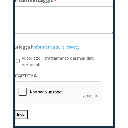
Il tuo messaggio
*
Si
Si legga l'
informativa sulla privacy
legga
l'informativa
Autorizzo il trattamento dei miei dati
sulla
personali
privacy
CAPTCHA
*