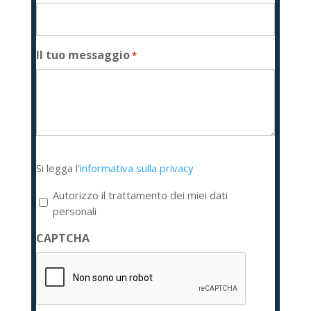
Il tuo messaggio
*
Si
Si legga l'
informativa sulla privacy
legga
l'informativa
Autorizzo il trattamento dei miei dati
sulla
personali
privacy
CAPTCHA
*