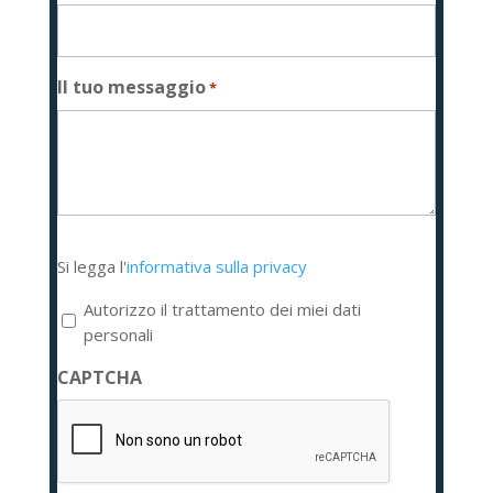
Il tuo messaggio
*
Si
Si legga l'
informativa sulla privacy
legga
l'informativa
Autorizzo il trattamento dei miei dati
sulla
personali
privacy
CAPTCHA
*