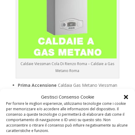
Caldaie Viessman Cola Di Rienzo Roma – Caldaie a Gas
Metano Roma
Prima Accensione
Caldaia Gas Metano Viessman
Cola Di Rienzo Roma
Gestisci Consenso Cookie
Assistenza
Caldaia Gas Metano Viessman Cola Di
Per fornire le migliori esperienze, utilizziamo tecnologie come i cookie
Rienzo Roma
per memorizzare e/o accedere alle informazioni del dispositivo. Il
consenso a queste tecnologie ci permetterà di elaborare dati come il
Manutenzione
Caldaia Gas Metano Viessman Cola
comportamento di navigazione o ID unici su questo sito. Non
Di Rienzo Roma
acconsentire o ritirare il consenso può influire negativamente su alcune
caratteristiche e funzioni.
Riparazione
Caldaia Gas Metano Viessman Cola Di