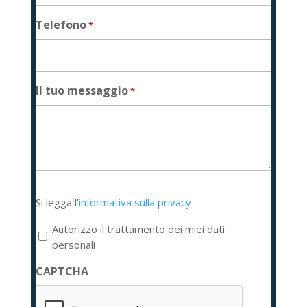
Telefono
*
Il tuo messaggio
*
Si
Si legga l'
informativa sulla privacy
legga
l'informativa
Autorizzo il trattamento dei miei dati
sulla
personali
privacy
CAPTCHA
*