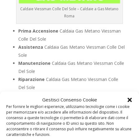
Caldaie Viessman Colle Del Sole – Caldaie a Gas Metano
Roma
Prima Accensione
Caldaia Gas Metano Viessman
Colle Del Sole
Assistenza
Caldaia Gas Metano Viessman Colle Del
Sole
Manutenzione
Caldaia Gas Metano Viessman Colle
Del Sole
Riparazione
Caldaia Gas Metano Viessman Colle
Del Sole
Pronto Intervento
Caldaia Gas Metano Viessman
Gestisci Consenso Cookie
Colle Del Sole
Per fornire le migliori esperienze, utilizziamo tecnologie come i cookie
Sostituzione
Caldaia Gas Metano Viessman Colle
per memorizzare e/o accedere alle informazioni del dispositivo. Il
consenso a queste tecnologie ci permetterà di elaborare dati come il
Del Sole
comportamento di navigazione o ID unici su questo sito. Non
Pulizia
Caldaia Gas Metano Viessman Colle Del Sole
acconsentire o ritirare il consenso può influire negativamente su alcune
caratteristiche e funzioni.
Controllo Fumi
Caldaia Gas Metano Viessman Colle