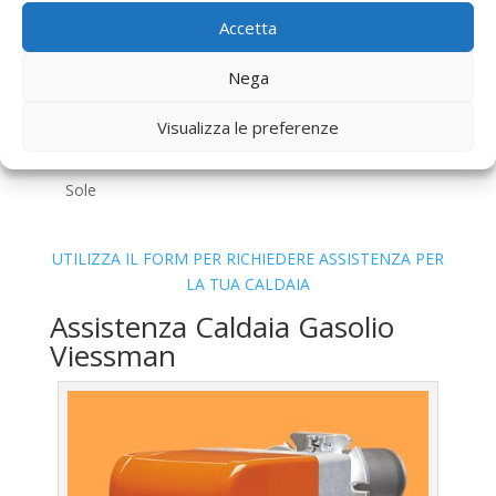
Del Sole
Accetta
Bollino Blu
Caldaia Gas Metano Viessman Colle Del
Sole
Nega
Vendita
Caldaia Gas Metano Viessman Colle Del
Visualizza le preferenze
Sole
Offerte
Caldaia Gas Metano Viessman Colle Del
Sole
UTILIZZA IL FORM PER RICHIEDERE ASSISTENZA PER
LA TUA CALDAIA
Assistenza Caldaia Gasolio
Viessman