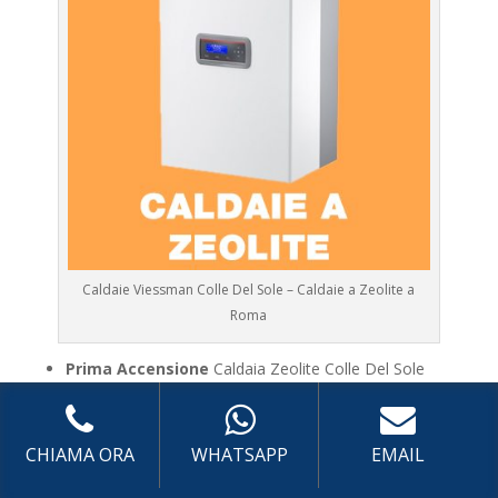
Caldaie Viessman Colle Del Sole – Caldaie a Zeolite a
Roma
Prima Accensione
Caldaia Zeolite Colle Del Sole
Assistenza
Caldaia Zeolite Colle Del Sole
Manutenzione
Caldaia Zeolite Colle Del Sole
CHIAMA ORA
WHATSAPP
EMAIL
Riparazione
Caldaia Zeolite Colle Del Sole
Pronto Intervento
Caldaia Zeolite Colle Del Sole