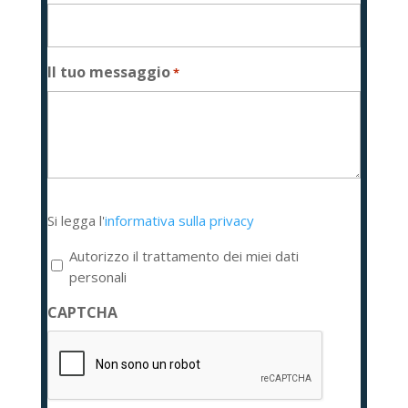
Il tuo messaggio
*
Si
Si legga l'
informativa sulla privacy
legga
l'informativa
Autorizzo il trattamento dei miei dati
sulla
personali
privacy
CAPTCHA
*