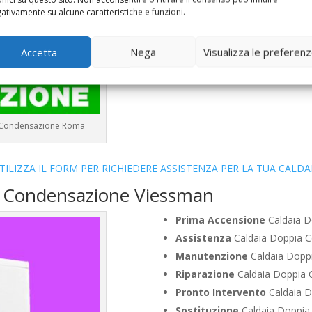
Vendita
Caldaia Condensazio
ativamente su alcune caratteristiche e funzioni.
Offerte
Caldaia Condensazion
Accetta
Nega
Visualizza le preferen
 a Condensazione Roma
TILIZZA IL FORM PER RICHIEDERE ASSISTENZA PER LA TUA CALDA
a Condensazione Viessman
Prima Accensione
Caldaia D
Assistenza
Caldaia Doppia C
Manutenzione
Caldaia Doppi
Riparazione
Caldaia Doppia 
Pronto Intervento
Caldaia D
Sostituzione
Caldaia Doppia