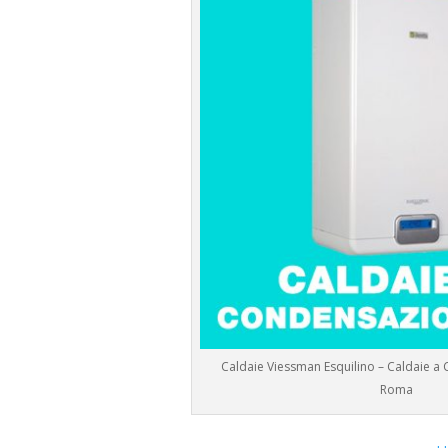
Caldaie Viessman Esquilino – Caldaie a
Roma