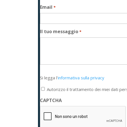
Email
*
Il tuo messaggio
*
Si
Si legga l'
informativa sulla privacy
legga
l'informativa
Autorizzo il trattamento dei miei dati per
sulla
privacy
CAPTCHA
*