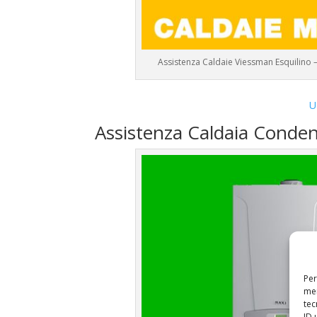
Assistenza Caldaie Viessman Esquilino 
U
Assistenza Caldaia Conde
Per
mem
tec
ID 