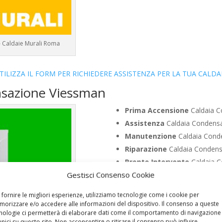
– Caldaie Murali Roma
TILIZZA IL FORM PER RICHIEDERE ASSISTENZA PER LA TUA CALDA
nsazione Viessman
Prima Accensione
Caldaia C
Assistenza
Caldaia Condensa
Manutenzione
Caldaia Conde
Riparazione
Caldaia Condens
Pronto Intervento
Caldaia C
Gestisci Consenso Cookie
Sostituzione
Caldaia Conden
Pulizia
Caldaia Condensazione
 fornire le migliori esperienze, utilizziamo tecnologie come i cookie per
Controllo Fumi
Caldaia Conde
orizzare e/o accedere alle informazioni del dispositivo. Il consenso a queste
nologie ci permetterà di elaborare dati come il comportamento di navigazione
Bollino Blu
Caldaia Condensaz
unici su questo sito. Non acconsentire o ritirare il consenso può influire