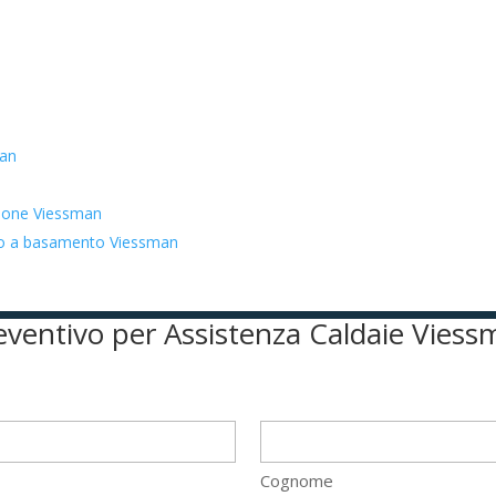
man
zione Viessman
ato a basamento Viessman
preventivo per Assistenza Caldaie Viess
Cognome