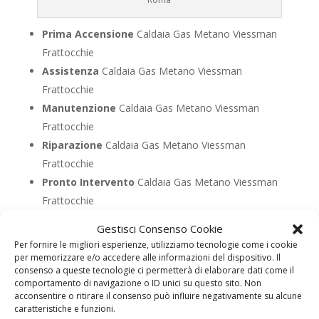
Prima Accensione
Caldaia Gas Metano Viessman
Frattocchie
Assistenza
Caldaia Gas Metano Viessman
Frattocchie
Manutenzione
Caldaia Gas Metano Viessman
Frattocchie
Riparazione
Caldaia Gas Metano Viessman
Frattocchie
Pronto Intervento
Caldaia Gas Metano Viessman
Frattocchie
Sostituzione
Caldaia Gas Metano Viessman
Gestisci Consenso Cookie
Frattocchie
Per fornire le migliori esperienze, utilizziamo tecnologie come i cookie
Pulizia
Caldaia Gas Metano Viessman Frattocchie
per memorizzare e/o accedere alle informazioni del dispositivo. Il
consenso a queste tecnologie ci permetterà di elaborare dati come il
Controllo Fumi
Caldaia Gas Metano Viessman
comportamento di navigazione o ID unici su questo sito. Non
Frattocchie
acconsentire o ritirare il consenso può influire negativamente su alcune
caratteristiche e funzioni.
Bollino Blu
Caldaia Gas Metano Viessman