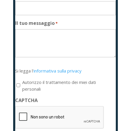
Il tuo messaggio
*
Si
Si legga l'
informativa sulla privacy
legga
l'informativa
Autorizzo il trattamento dei miei dati
sulla
personali
privacy
CAPTCHA
*