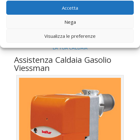
Frattocchie
Accetta
Vendita
Caldaia Gas Metano Viessman Frattocchie
Offerte
Caldaia Gas Metano Viessman Frattocchie
Nega
Visualizza le preferenze
UTILIZZA IL FORM PER RICHIEDERE ASSISTENZA PER
LA TUA CALDAIA
Assistenza Caldaia Gasolio
Viessman