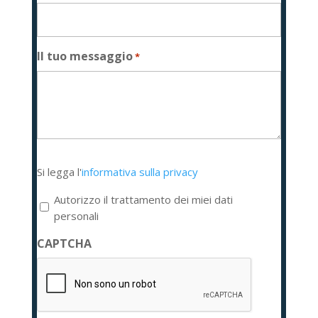
Il tuo messaggio
*
Si
Si legga l'
informativa sulla privacy
legga
l'informativa
Autorizzo il trattamento dei miei dati
sulla
personali
privacy
CAPTCHA
*