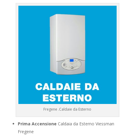
Fregene .Caldaie da Esterno
Prima Accensione
Caldaia da Esterno Viessman
Fregene