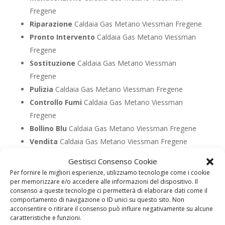
Fregene
Riparazione
Caldaia Gas Metano Viessman Fregene
Pronto Intervento
Caldaia Gas Metano Viessman
Fregene
Sostituzione
Caldaia Gas Metano Viessman
Fregene
Pulizia
Caldaia Gas Metano Viessman Fregene
Controllo Fumi
Caldaia Gas Metano Viessman
Fregene
Bollino Blu
Caldaia Gas Metano Viessman Fregene
Vendita
Caldaia Gas Metano Viessman Fregene
Offerte
Caldaia Gas Metano Viessman Fregene
Gestisci Consenso Cookie
Per fornire le migliori esperienze, utilizziamo tecnologie come i cookie
per memorizzare e/o accedere alle informazioni del dispositivo. Il
UTILIZZA IL FORM PER RICHIEDERE ASSISTENZA PER
consenso a queste tecnologie ci permetterà di elaborare dati come il
LA TUA CALDAIA
comportamento di navigazione o ID unici su questo sito. Non
acconsentire o ritirare il consenso può influire negativamente su alcune
Assistenza Caldaia Gasolio
caratteristiche e funzioni.