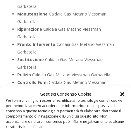
Garbatella
Manutenzione
Caldaia Gas Metano Viessman
Garbatella
Riparazione
Caldaia Gas Metano Viessman
Garbatella
Pronto Intervento
Caldaia Gas Metano Viessman
Garbatella
Sostituzione
Caldaia Gas Metano Viessman
Garbatella
Pulizia
Caldaia Gas Metano Viessman Garbatella
Controllo Fumi
Caldaia Gas Metano Viessman
Garbatella
Gestisci Consenso Cookie
Bollino Blu
Caldaia Gas Metano Viessman
Per fornire le migliori esperienze, utilizziamo tecnologie come i cookie
Garbatella
per memorizzare e/o accedere alle informazioni del dispositivo. Il
consenso a queste tecnologie ci permetterà di elaborare dati come il
Vendita
Caldaia Gas Metano Viessman Garbatella
comportamento di navigazione o ID unici su questo sito. Non
Offerte
Caldaia Gas Metano Viessman Garbatella
acconsentire o ritirare il consenso può influire negativamente su alcune
caratteristiche e funzioni.