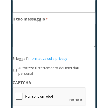
Il tuo messaggio
*
Si
Si legga l'
informativa sulla privacy
legga
l'informativa
Autorizzo il trattamento dei miei dati
sulla
personali
privacy
CAPTCHA
*