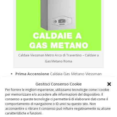
Caldaie Viessman Metro Arco di Travertino – Caldaie a
Gas Metano Roma
Prima Accensione
Caldaia Gas Metano Viessman
Metro Arco di Travertino
Gestisci Consenso Cookie
Assistenza
Caldaia Gas Metano Viessman Metro
Per fornire le migliori esperienze, utilizziamo tecnologie come i cookie
Arco di Travertino
per memorizzare e/o accedere alle informazioni del dispositivo. Il
consenso a queste tecnologie ci permetterà di elaborare dati come il
Manutenzione
Caldaia Gas Metano Viessman
comportamento di navigazione o ID unici su questo sito. Non
Metro Arco di Travertino
acconsentire o ritirare il consenso può influire negativamente su alcune
caratteristiche e funzioni.
Riparazione
Caldaia Gas Metano Viessman Metro