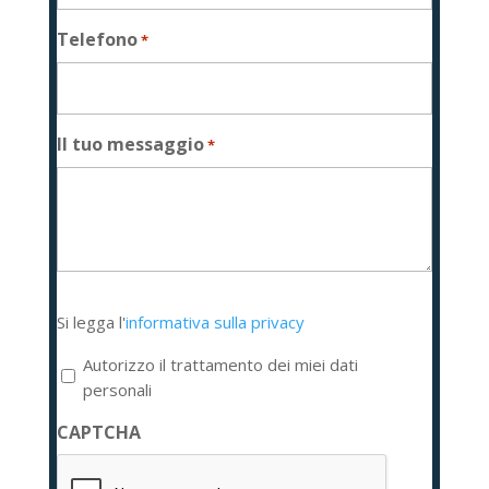
Telefono
*
Il tuo messaggio
*
Si
Si legga l'
informativa sulla privacy
legga
l'informativa
Autorizzo il trattamento dei miei dati
sulla
personali
privacy
CAPTCHA
*