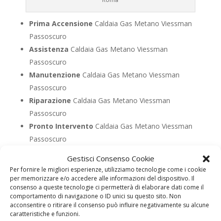
Prima Accensione
Caldaia Gas Metano Viessman
Passoscuro
Assistenza
Caldaia Gas Metano Viessman
Passoscuro
Manutenzione
Caldaia Gas Metano Viessman
Passoscuro
Riparazione
Caldaia Gas Metano Viessman
Passoscuro
Pronto Intervento
Caldaia Gas Metano Viessman
Passoscuro
Sostituzione
Caldaia Gas Metano Viessman
Gestisci Consenso Cookie
Passoscuro
Per fornire le migliori esperienze, utilizziamo tecnologie come i cookie
Pulizia
Caldaia Gas Metano Viessman Passoscuro
per memorizzare e/o accedere alle informazioni del dispositivo. Il
consenso a queste tecnologie ci permetterà di elaborare dati come il
Controllo Fumi
Caldaia Gas Metano Viessman
comportamento di navigazione o ID unici su questo sito. Non
Passoscuro
acconsentire o ritirare il consenso può influire negativamente su alcune
caratteristiche e funzioni.
Bollino Blu
Caldaia Gas Metano Viessman