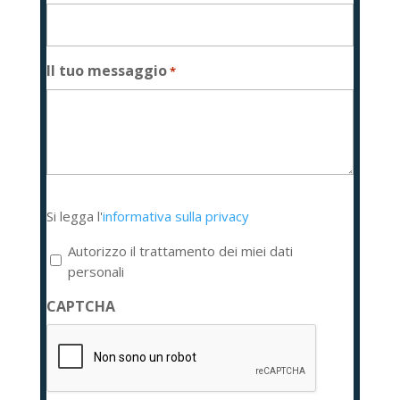
Il tuo messaggio
*
Si
Si legga l'
informativa sulla privacy
legga
l'informativa
Autorizzo il trattamento dei miei dati
sulla
personali
privacy
CAPTCHA
*