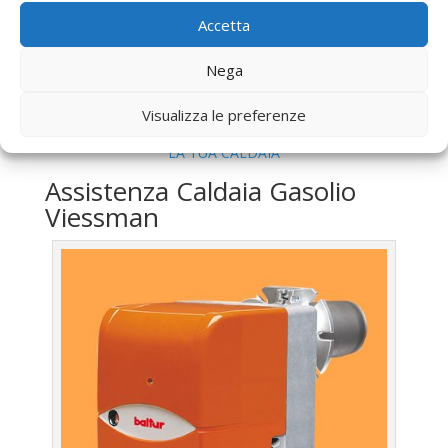
Passoscuro
Accetta
Vendita
Caldaia Gas Metano Viessman Passoscuro
Offerte
Caldaia Gas Metano Viessman Passoscuro
Nega
Visualizza le preferenze
UTILIZZA IL FORM PER RICHIEDERE ASSISTENZA PER
LA TUA CALDAIA
Assistenza Caldaia Gasolio
Viessman