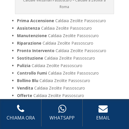
Caldaie Viessman Passoscuro – Caldaie a Zeolite a
Roma
Prima Accensione
Caldaia Zeolite Passoscuro
Assistenza
Caldaia Zeolite Passoscuro
Manutenzione
Caldaia Zeolite Passoscuro
Riparazione
Caldaia Zeolite Passoscuro
Pronto Intervento
Caldaia Zeolite Passoscuro
Sostituzione
Caldaia Zeolite Passoscuro
Pulizia
Caldaia Zeolite Passoscuro
Controllo Fumi
Caldaia Zeolite Passoscuro
Bollino Blu
Caldaia Zeolite Passoscuro
Vendita
Caldaia Zeolite Passoscuro
Offerte
Caldaia Zeolite Passoscuro
UTILIZZA IL FORM PER RICHIEDERE ASSISTENZA PER
CHIAMA ORA
WHATSAPP
EMAIL
LA TUA CALDAIA