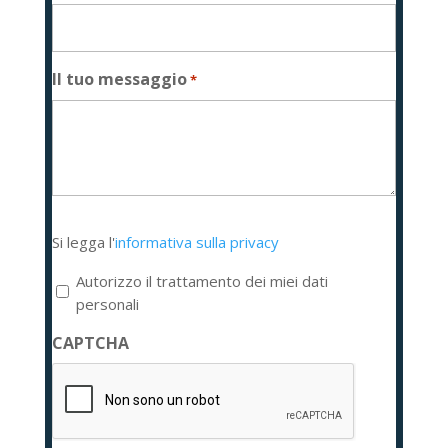
Il tuo messaggio
*
Si
Si legga l'
informativa sulla privacy
legga
l'informativa
Autorizzo il trattamento dei miei dati
sulla
personali
privacy
CAPTCHA
*