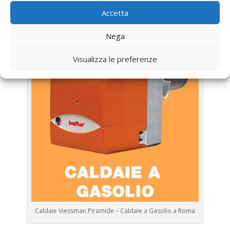
Assistenza Caldaia Gasolio
Accetta
Viessman
Nega
Visualizza le preferenze
Caldaie Viessman Piramide – Caldaie a Gasolio a Roma