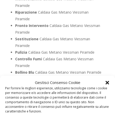
Piramide
Riparazione
Caldaia Gas Metano Viessman
Piramide
Pronto Intervento
Caldaia Gas Metano Viessman
Piramide
Sostituzione
Caldaia Gas Metano Viessman
Piramide
Pulizia
Caldaia Gas Metano Viessman Piramide
Controllo Fumi
Caldaia Gas Metano Viessman
Piramide
Bollino Blu
Caldaia Gas Metano Viessman Piramide
Vendita
Caldaia Gas Metano Viessman Piramide
Gestisci Consenso Cookie
Offerte
Caldaia Gas Metano Viessman Piramide
Per fornire le migliori esperienze, utilizziamo tecnologie come i cookie
per memorizzare e/o accedere alle informazioni del dispositivo. Il
consenso a queste tecnologie ci permetterà di elaborare dati come il
UTILIZZA IL FORM PER RICHIEDERE ASSISTENZA PER
comportamento di navigazione o ID unici su questo sito. Non
acconsentire o ritirare il consenso può influire negativamente su alcune
LA TUA CALDAIA
caratteristiche e funzioni.