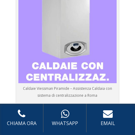
Caldaie Viessman Piramide – Assistenza Caldaia con
sistema di centralizzazione a Roma
Prima Accensione
Caldaia con sistema di
centralizzazione Viessman Piramide
CHIAMA ORA
WHATSAPP
EMAIL
Assistenza
Caldaia con sistema di centralizzazione
Viessman Piramide