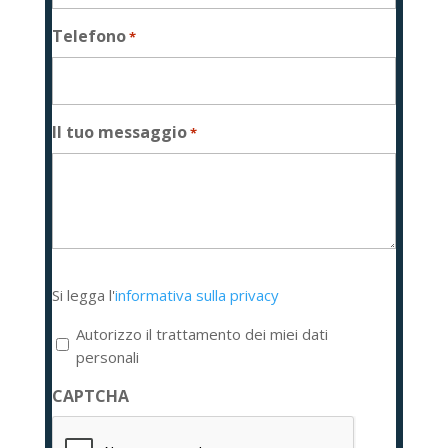
Telefono
*
Il tuo messaggio
*
Si
Si legga l'
informativa sulla privacy
legga
l'informativa
Autorizzo il trattamento dei miei dati
sulla
personali
privacy
CAPTCHA
*