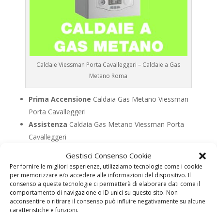
Caldaie Viessman Porta Cavalleggeri – Caldaie a Gas
Metano Roma
Prima Accensione
Caldaia Gas Metano Viessman
Porta Cavalleggeri
Assistenza
Caldaia Gas Metano Viessman Porta
Cavalleggeri
Manutenzione
Caldaia Gas Metano Viessman
Gestisci Consenso Cookie
Porta Cavalleggeri
Per fornire le migliori esperienze, utilizziamo tecnologie come i cookie
Riparazione
Caldaia Gas Metano Viessman Porta
per memorizzare e/o accedere alle informazioni del dispositivo. Il
consenso a queste tecnologie ci permetterà di elaborare dati come il
Cavalleggeri
comportamento di navigazione o ID unici su questo sito. Non
Pronto Intervento
Caldaia Gas Metano Viessman
acconsentire o ritirare il consenso può influire negativamente su alcune
caratteristiche e funzioni.
Porta Cavalleggeri