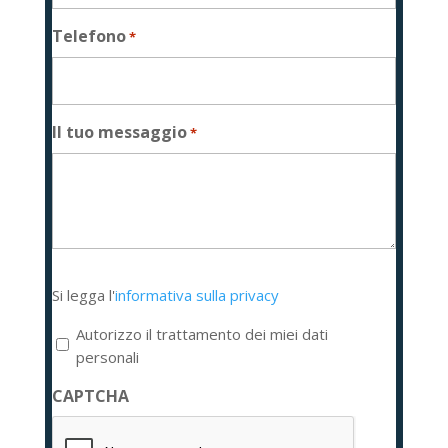
Telefono
*
Il tuo messaggio
*
Si
Si legga l'
informativa sulla privacy
legga
l'informativa
Autorizzo il trattamento dei miei dati
sulla
personali
privacy
CAPTCHA
*