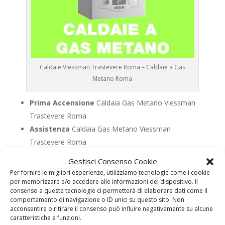
Caldaie Viessman Trastevere Roma – Caldaie a Gas
Metano Roma
Prima Accensione
Caldaia Gas Metano Viessman
Trastevere Roma
Assistenza
Caldaia Gas Metano Viessman
Trastevere Roma
Manutenzione
Caldaia Gas Metano Viessman
Gestisci Consenso Cookie
Trastevere Roma
Per fornire le migliori esperienze, utilizziamo tecnologie come i cookie
Riparazione
Caldaia Gas Metano Viessman
per memorizzare e/o accedere alle informazioni del dispositivo. Il
consenso a queste tecnologie ci permetterà di elaborare dati come il
Trastevere Roma
comportamento di navigazione o ID unici su questo sito. Non
Pronto Intervento
Caldaia Gas Metano Viessman
acconsentire o ritirare il consenso può influire negativamente su alcune
caratteristiche e funzioni.
Trastevere Roma