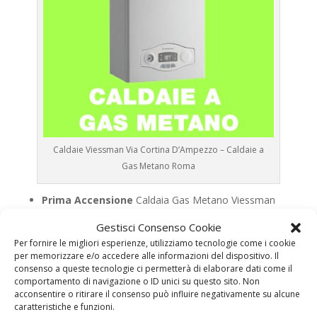
Caldaie Viessman Via Cortina D’Ampezzo – Caldaie a
Gas Metano Roma
Prima Accensione
Caldaia Gas Metano Viessman
Via Cortina D’Ampezzo
Gestisci Consenso Cookie
Assistenza
Caldaia Gas Metano Viessman Via
Per fornire le migliori esperienze, utilizziamo tecnologie come i cookie
Cortina D’Ampezzo
per memorizzare e/o accedere alle informazioni del dispositivo. Il
consenso a queste tecnologie ci permetterà di elaborare dati come il
Manutenzione
Caldaia Gas Metano Viessman Via
comportamento di navigazione o ID unici su questo sito. Non
Cortina D’Ampezzo
acconsentire o ritirare il consenso può influire negativamente su alcune
caratteristiche e funzioni.
Riparazione
Caldaia Gas Metano Viessman Via