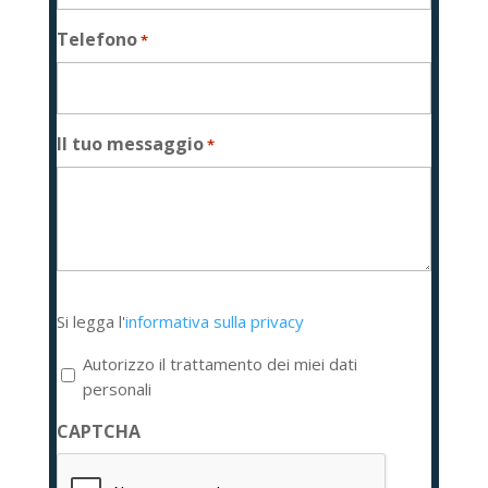
Telefono
*
Il tuo messaggio
*
Si
Si legga l'
informativa sulla privacy
legga
l'informativa
Autorizzo il trattamento dei miei dati
sulla
personali
privacy
CAPTCHA
*