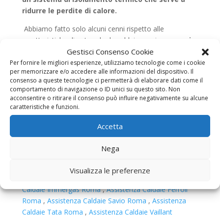
ridurre le perdite di calore.
Abbiamo fatto solo alcuni cenni rispetto alle
caratteristiche di entrambe le caldaie e poi s
aranno i
tecnici caldaisti che ci daranno dei consigli dopo
Gestisci Consenso Cookie
quando verranno a fare un sopralluogo a casa
Per fornire le migliori esperienze, utilizziamo tecnologie come i cookie
per memorizzare e/o accedere alle informazioni del dispositivo. Il
nostra.
consenso a queste tecnologie ci permetterà di elaborare dati come il
comportamento di navigazione o ID unici su questo sito. Non
Link Utili:
acconsentire o ritirare il consenso può influire negativamente su alcune
caratteristiche e funzioni.
Leggi anche:
Assistenza Caldaie Ariston
Roma
,
Assistenza Caldaie Savio Roma
,
Assistenza
Accetta
Caldaie Baxi Roma
,
Assistenza Caldaie Beretta
Roma
,
Assistenza Caldaie Biasi Roma
,
Assistenza
Nega
Caldaie Cosmogas Roma
,
Assistenza Caldaie Saunier
Duval Roma
,
Assistenza Caldaie Hermann
Visualizza le preferenze
Roma
,
Assistenza Caldaie Junkers Roma
,
Assistenza
Caldaie Immergas Roma
,
Assistenza Caldaie Ferroli
Roma
,
Assistenza Caldaie Savio Roma
,
Assistenza
Caldaie Tata Roma
,
Assistenza Caldaie Vaillant