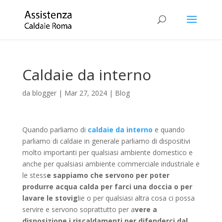
Caldaie da interno
da
blogger
|
Mar 27, 2024
|
Blog
Quando parliamo di
caldaie da interno
e quando
parliamo di caldaie in generale parliamo di dispositivi
molto importanti per qualsiasi ambiente domestico e
anche per qualsiasi ambiente commerciale industriale e
le stess
e sappiamo che servono per poter
produrre acqua calda per farci una doccia o per
lavare le stovig
lie o per qualsiasi altra cosa ci possa
servire e servono soprattutto per a
vere a
disposizione i riscaldamenti per difenderci dal