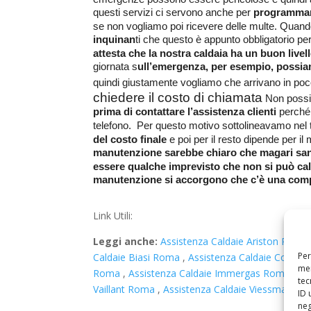
questi servizi ci servono anche per
programmare
se non vogliamo poi ricevere delle multe.
Quando
inquinan
ti che questo è appunto obbligatorio per l
attesta che la nostra caldaia ha un buon livell
giornata s
ull’emergenza, per esempio, possia
quindi giustamente vogliamo che arrivano in poco
chiedere il costo di chiamata
Non possi
prima di contattare l’assistenza clienti
perché
telefono.
Per questo motivo sottolineavamo nel ti
del costo finale
e poi per il resto dipende per il
manutenzione sarebbe chiaro che magari sa
essere qualche imprevisto che non si può cal
manutenzione si accorgono che c’è una comp
Link Utili:
Leggi anche:
Assistenza Caldaie Ariston Rom
Per
Caldaie Biasi Roma
,
Assistenza Caldaie Cosm
mem
Roma
,
Assistenza Caldaie Immergas Roma
,
As
tec
Vaillant Roma
,
Assistenza Caldaie Viessman R
ID 
neg