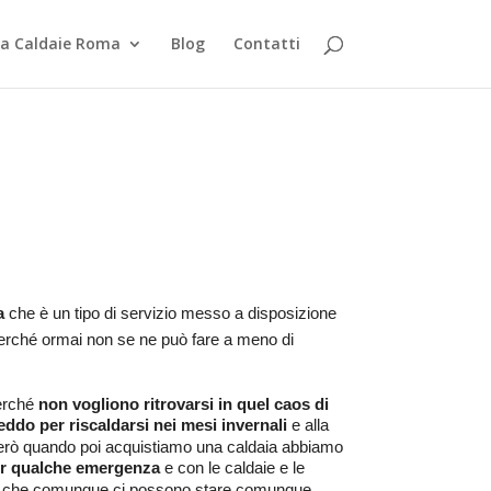
za Caldaie Roma
Blog
Contatti
a
che è un tipo di servizio messo a disposizione
perché ormai non se ne può fare a meno di
perché
non vogliono ritrovarsi in quel caos di
ddo per riscaldarsi nei mesi invernali
e alla
rò quando poi acquistiamo una caldaia abbiamo
 per qualche emergenza
e con le caldaie e le
mi che comunque ci possono stare comunque