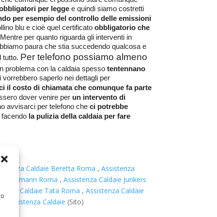
 obbligatori per legge
e quindi siamo costretti
ndo per esempio del controllo delle emissioni
lino blu e cioè quel certificato
obbligatorio che
Mentre per quanto riguarda gli interventi in
abbiamo paura che stia succedendo qualcosa e
Per telefono possiamo almeno
 tutto.
 problema con la caldaia spesso
tentennano
vorrebbero saperlo nei dettagli per
ci il costo di chiamata che comunque fa parte
ssero dover venire per
un intervento di
 avvisarci per telefono che
ci potrebbe
o facendo
la pulizia della caldaia per fare
sistenza Caldaie Beretta Roma
,
Assistenza
daie Hermann Roma
,
Assistenza Caldaie Junkers
stenza Caldaie Tata Roma
,
Assistenza Caldaie
 o
ma
,
Assistenza Caldaie
(Sito)