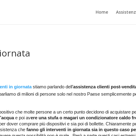
Home
Assisten
giornata
enti in giornata
stiamo parlando dell’
assistenza clienti post-vendit
parliamo di milioni di persone solo nel nostro Paese semplicemente 
spositivo che molte persone a un certo punto decidono di acquistare 
l’acqua
e poi av
ere una stufa o magari un condizionatore caldo fre
per dover comprare più dispositivi e sia poi di bollette.
Chiaramente pe
assistenza che
fanno gli interventi in giornata sia in questo caso
vere questa possibilità non è male.
Però a parte questi casi estre