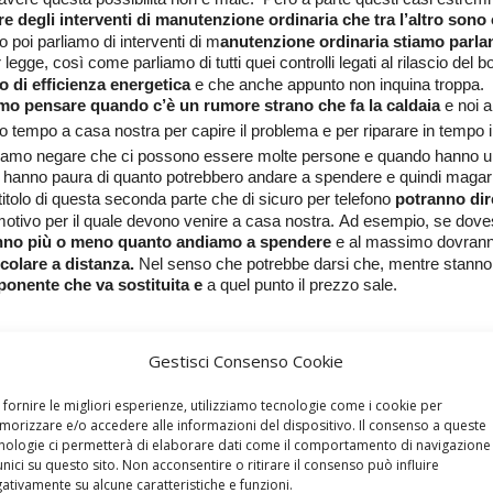
 degli interventi di manutenzione ordinaria che tra l’altro sono
 poi parliamo di interventi di m
anutenzione ordinaria stiamo parla
egge, così come parliamo di tutti quei controlli legati al rilascio del bol
o di efficienza energetica
e che anche appunto non inquina troppa.
mo pensare quando c’è un rumore strano che fa la caldaia
e noi 
 tempo a casa nostra per capire il problema e per riparare in tempo il
amo negare che ci possono essere molte persone e quando hanno un
 hanno paura di quanto potrebbero andare a spendere e quindi magari 
tolo di questa seconda parte che di sicuro per telefono
potranno dir
 motivo per il quale devono venire a casa nostra.
Ad esempio, se dove
nno più o meno quanto andiamo a spendere
e al massimo dovranno
colare a distanza.
Nel senso che potrebbe darsi che, mentre stann
onente che va sostituita e
a quel punto il prezzo sale.
Gestisci Consenso Cookie
a
,
Assistenza Caldaie Savio Roma
,
Assistenza Caldaie Baxi Roma
,
As
 fornire le migliori esperienze, utilizziamo tecnologie come i cookie per
ogas Roma
,
Assistenza Caldaie Saunier Duval Roma
,
Assistenza Cal
orizzare e/o accedere alle informazioni del dispositivo. Il consenso a queste
sistenza Caldaie Ferroli Roma
,
Assistenza Caldaie Savio Roma
,
Assi
nologie ci permetterà di elaborare dati come il comportamento di navigazione
oma
,
Assistenza Caldaie Riello Roma
,
Assistenza Caldaie Ocean Ro
unici su questo sito. Non acconsentire o ritirare il consenso può influire
ativamente su alcune caratteristiche e funzioni.