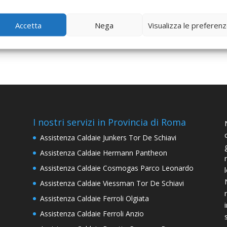
 Assistenza Caldaie Roma: Assistenza Caldaie Roma, Assistenza, Manu
 in giornata. Chiama subito. (Sito)
Accetta
Nega
Visualizza le preferen
I nostri servizi in Provincia di Roma
Assistenza Caldaie Junkers Tor De Schiavi
Assistenza Caldaie Hermann Pantheon
Assistenza Caldaie Cosmogas Parco Leonardo
Assistenza Caldaie Viessman Tor De Schiavi
Assistenza Caldaie Ferroli Olgiata
Assistenza Caldaie Ferroli Anzio