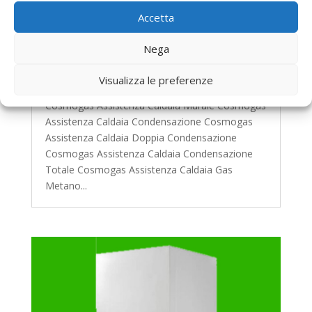
Accetta
Assistenza Caldaie Cosmogas Roma
Nega
da
Cristiana Patrunetta
|
Feb 23, 2018
|
Assistenza Caldaie Roma
Visualizza le preferenze
I nosti maggiori servizi per Assistenza Caldaie
Cosmogas Assistenza Caldaia Murale Cosmogas
Assistenza Caldaia Condensazione Cosmogas
Assistenza Caldaia Doppia Condensazione
Cosmogas Assistenza Caldaia Condensazione
Totale Cosmogas Assistenza Caldaia Gas
Metano...