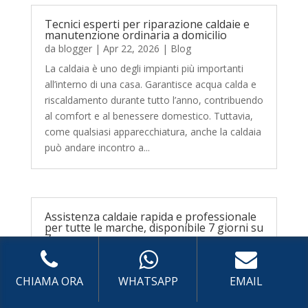
Tecnici esperti per riparazione caldaie e
manutenzione ordinaria a domicilio
da
blogger
|
Apr 22, 2026
|
Blog
La caldaia è uno degli impianti più importanti
all’interno di una casa. Garantisce acqua calda e
riscaldamento durante tutto l’anno, contribuendo
al comfort e al benessere domestico. Tuttavia,
come qualsiasi apparecchiatura, anche la caldaia
può andare incontro a...
Assistenza caldaie rapida e professionale
per tutte le marche, disponibile 7 giorni su
7
da
blogger
|
Apr 12, 2026
|
Blog
La caldaia è uno degli elementi più importanti
CHIAMA ORA
WHATSAPP
EMAIL
per il comfort domestico. Garantisce acqua calda
sanitaria e riscaldamento durante tutto l’anno,