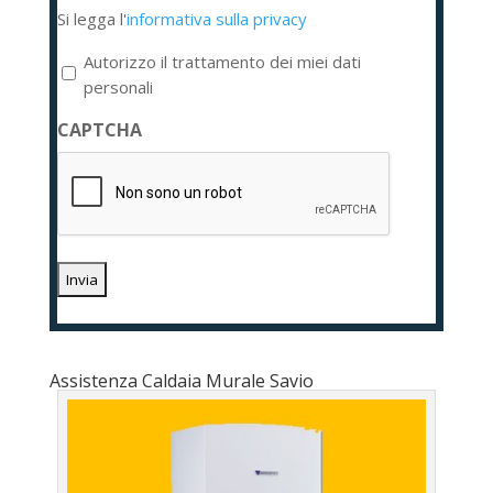
Si
Si legga l'
informativa sulla privacy
legga
l'informativa
Autorizzo il trattamento dei miei dati
sulla
personali
privacy
CAPTCHA
*
Assistenza Caldaia Murale Savio