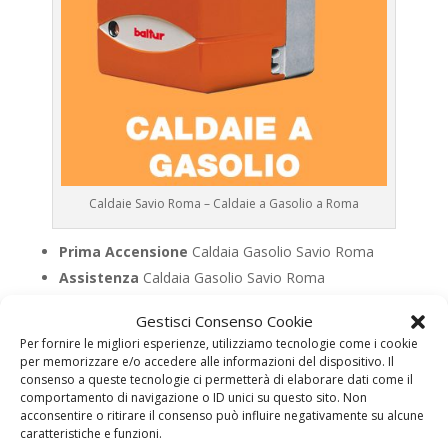
Caldaie Savio Roma – Caldaie a Gasolio a Roma
Prima Accensione
Caldaia Gasolio Savio Roma
Assistenza
Caldaia Gasolio Savio Roma
Manutenzione
Caldaia Gasolio Savio Roma
Gestisci Consenso Cookie
Riparazione
Caldaia Gasolio Savio Roma
Per fornire le migliori esperienze, utilizziamo tecnologie come i cookie
Pronto Intervento
Caldaia Gasolio Savio Roma
per memorizzare e/o accedere alle informazioni del dispositivo. Il
consenso a queste tecnologie ci permetterà di elaborare dati come il
Sostituzione
Caldaia Gasolio Savio Roma
comportamento di navigazione o ID unici su questo sito. Non
Pulizia
Caldaia Gasolio Savio Roma
acconsentire o ritirare il consenso può influire negativamente su alcune
Controllo Fumi
Caldaia Gasolio Savio Roma
caratteristiche e funzioni.