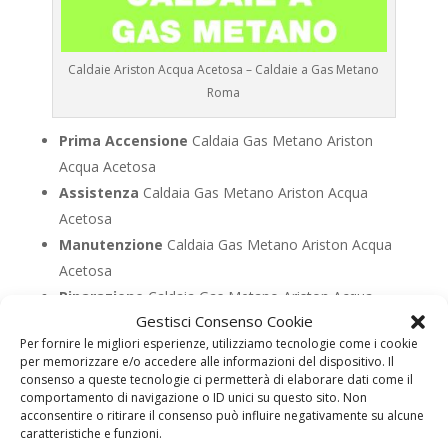
Caldaie Ariston Acqua Acetosa – Caldaie a Gas Metano
Roma
Prima Accensione
Caldaia Gas Metano Ariston
Acqua Acetosa
Assistenza
Caldaia Gas Metano Ariston Acqua
Acetosa
Manutenzione
Caldaia Gas Metano Ariston Acqua
Acetosa
Riparazione
Caldaia Gas Metano Ariston Acqua
Gestisci Consenso Cookie
Acetosa
Per fornire le migliori esperienze, utilizziamo tecnologie come i cookie
Pronto Intervento
Caldaia Gas Metano Ariston
per memorizzare e/o accedere alle informazioni del dispositivo. Il
Acqua Acetosa
consenso a queste tecnologie ci permetterà di elaborare dati come il
comportamento di navigazione o ID unici su questo sito. Non
Sostituzione
Caldaia Gas Metano Ariston Acqua
acconsentire o ritirare il consenso può influire negativamente su alcune
Acetosa
caratteristiche e funzioni.