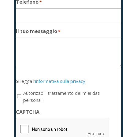
Telefono
*
Il tuo messaggio
*
Si
Si legga l'
informativa sulla privacy
legga
l'informativa
Autorizzo il trattamento dei miei dati
sulla
personali
privacy
CAPTCHA
*