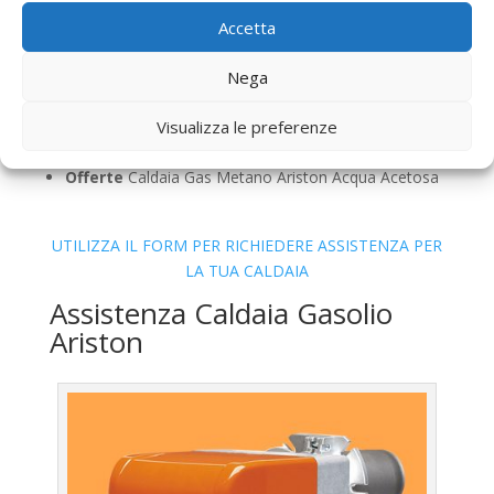
Pulizia
Caldaia Gas Metano Ariston Acqua Acetosa
Accetta
Controllo Fumi
Caldaia Gas Metano Ariston Acqua
Acetosa
Nega
Bollino Blu
Caldaia Gas Metano Ariston Acqua
Acetosa
Visualizza le preferenze
Vendita
Caldaia Gas Metano Ariston Acqua Acetosa
Offerte
Caldaia Gas Metano Ariston Acqua Acetosa
UTILIZZA IL FORM PER RICHIEDERE ASSISTENZA PER
LA TUA CALDAIA
Assistenza Caldaia Gasolio
Ariston