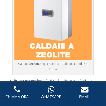
Caldaie Ariston Acqua Acetosa – Caldaie a Zeolite a
Roma
Prima Accensione
Caldaia Zeolite Acqua Acetosa
Assistenza
Caldaia Zeolite Acqua Acetosa
Manutenzione
Caldaia Zeolite Acqua Acetosa
CHIAMA ORA
WHATSAPP
EMAIL
Riparazione
Caldaia Zeolite Acqua Acetosa
Pronto Intervento
Caldaia Zeolite Acqua Acetosa