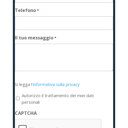
Telefono
*
Il tuo messaggio
*
Si
Si legga l'
informativa sulla privacy
legga
l'informativa
Autorizzo il trattamento dei miei dati
sulla
personali
privacy
CAPTCHA
*