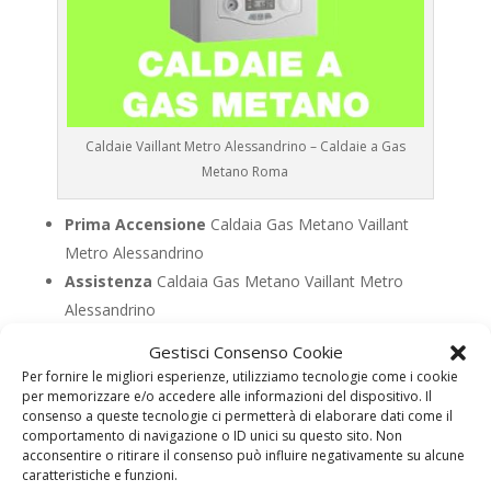
Caldaie Vaillant Metro Alessandrino – Caldaie a Gas
Metano Roma
Prima Accensione
Caldaia Gas Metano Vaillant
Metro Alessandrino
Assistenza
Caldaia Gas Metano Vaillant Metro
Alessandrino
Manutenzione
Caldaia Gas Metano Vaillant Metro
Gestisci Consenso Cookie
Alessandrino
Per fornire le migliori esperienze, utilizziamo tecnologie come i cookie
Riparazione
Caldaia Gas Metano Vaillant Metro
per memorizzare e/o accedere alle informazioni del dispositivo. Il
consenso a queste tecnologie ci permetterà di elaborare dati come il
Alessandrino
comportamento di navigazione o ID unici su questo sito. Non
Pronto Intervento
Caldaia Gas Metano Vaillant
acconsentire o ritirare il consenso può influire negativamente su alcune
caratteristiche e funzioni.
Metro Alessandrino