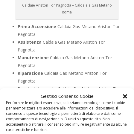
Caldaie Ariston Tor Pagnotta – Caldaie a Gas Metano
Roma
Prima Accensione
Caldaia Gas Metano Ariston Tor
Pagnotta
Assistenza
Caldaia Gas Metano Ariston Tor
Pagnotta
Manutenzione
Caldaia Gas Metano Ariston Tor
Pagnotta
Riparazione
Caldaia Gas Metano Ariston Tor
Pagnotta
Pronto Intervento
Caldaia Gas Metano Ariston Tor
Gestisci Consenso Cookie
Pagnotta
Per fornire le migliori esperienze, utilizziamo tecnologie come i cookie
Sostituzione
Caldaia Gas Metano Ariston Tor
per memorizzare e/o accedere alle informazioni del dispositivo. Il
Pagnotta
consenso a queste tecnologie ci permetterà di elaborare dati come il
comportamento di navigazione o ID unici su questo sito. Non
Pulizia
Caldaia Gas Metano Ariston Tor Pagnotta
acconsentire o ritirare il consenso può influire negativamente su alcune
Controllo Fumi
Caldaia Gas Metano Ariston Tor
caratteristiche e funzioni.