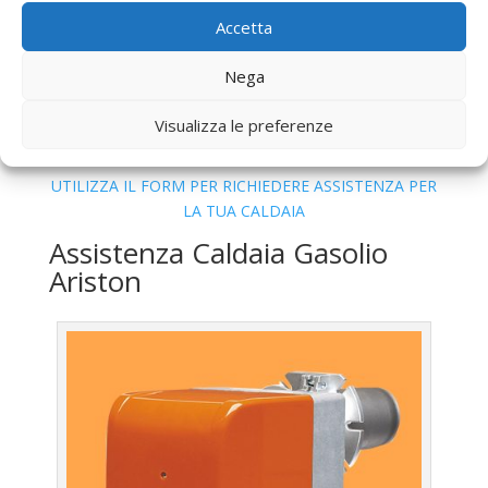
Pagnotta
Accetta
Bollino Blu
Caldaia Gas Metano Ariston Tor
Pagnotta
Nega
Vendita
Caldaia Gas Metano Ariston Tor Pagnotta
Offerte
Caldaia Gas Metano Ariston Tor Pagnotta
Visualizza le preferenze
UTILIZZA IL FORM PER RICHIEDERE ASSISTENZA PER
LA TUA CALDAIA
Assistenza Caldaia Gasolio
Ariston