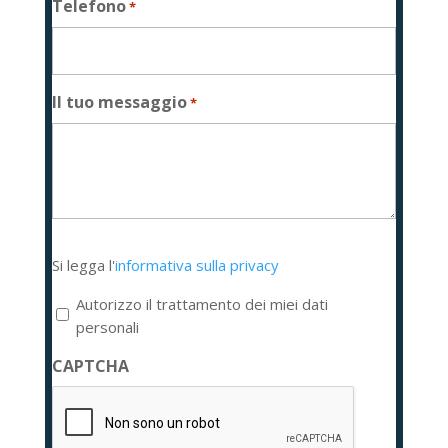
Telefono
*
Il tuo messaggio
*
Si
Si legga l'
informativa sulla privacy
legga
l'informativa
Autorizzo il trattamento dei miei dati
sulla
personali
privacy
CAPTCHA
*