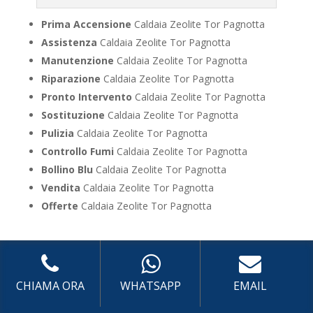
Prima Accensione
Caldaia Zeolite Tor Pagnotta
Assistenza
Caldaia Zeolite Tor Pagnotta
Manutenzione
Caldaia Zeolite Tor Pagnotta
Riparazione
Caldaia Zeolite Tor Pagnotta
Pronto Intervento
Caldaia Zeolite Tor Pagnotta
Sostituzione
Caldaia Zeolite Tor Pagnotta
Pulizia
Caldaia Zeolite Tor Pagnotta
Controllo Fumi
Caldaia Zeolite Tor Pagnotta
Bollino Blu
Caldaia Zeolite Tor Pagnotta
Vendita
Caldaia Zeolite Tor Pagnotta
Offerte
Caldaia Zeolite Tor Pagnotta
UTILIZZA IL FORM PER RICHIEDERE ASSISTENZA PER
LA TUA CALDAIA
CHIAMA ORA
WHATSAPP
EMAIL
Assistenza Caldaia con
sistema di centralizzazione