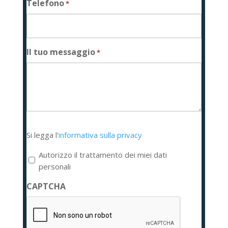
Telefono
*
Il tuo messaggio
*
Si
Si legga l'
informativa sulla privacy
legga
l'informativa
Autorizzo il trattamento dei miei dati
sulla
personali
privacy
CAPTCHA
*