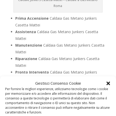
Roma
Prima Accensione
Caldaia Gas Metano Junkers
Casetta Mattei
Assistenza
Caldaia Gas Metano Junkers Casetta
Mattei
Manutenzione
Caldaia Gas Metano Junkers Casetta
Mattei
Riparazione
Caldaia Gas Metano Junkers Casetta
Mattei
Pronto Intervento
Caldaia Gas Metano Junkers
Casetta Mattei
Gestisci Consenso Cookie
Sostituzione
Caldaia Gas Metano Junkers Casetta
Per fornire le migliori esperienze, utilizziamo tecnologie come i cookie
Mattei
per memorizzare e/o accedere alle informazioni del dispositivo. Il
consenso a queste tecnologie ci permetterà di elaborare dati come il
Pulizia
Caldaia Gas Metano Junkers Casetta Mattei
comportamento di navigazione o ID unici su questo sito. Non
Controllo Fumi
Caldaia Gas Metano Junkers Casetta
acconsentire o ritirare il consenso può influire negativamente su alcune
caratteristiche e funzioni.
Mattei