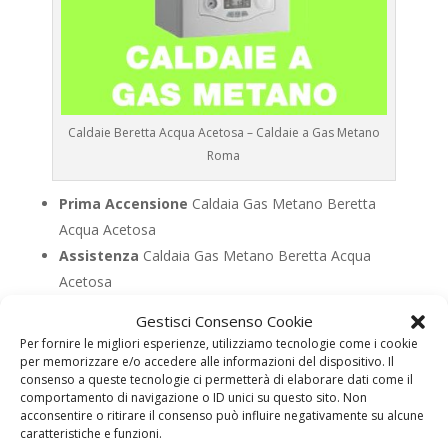
Caldaie Beretta Acqua Acetosa – Caldaie a Gas Metano
Roma
Prima Accensione
Caldaia Gas Metano Beretta
Acqua Acetosa
Assistenza
Caldaia Gas Metano Beretta Acqua
Acetosa
Manutenzione
Caldaia Gas Metano Beretta Acqua
Gestisci Consenso Cookie
Acetosa
Per fornire le migliori esperienze, utilizziamo tecnologie come i cookie
Riparazione
Caldaia Gas Metano Beretta Acqua
per memorizzare e/o accedere alle informazioni del dispositivo. Il
consenso a queste tecnologie ci permetterà di elaborare dati come il
Acetosa
comportamento di navigazione o ID unici su questo sito. Non
Pronto Intervento
Caldaia Gas Metano Beretta
acconsentire o ritirare il consenso può influire negativamente su alcune
caratteristiche e funzioni.
Acqua Acetosa