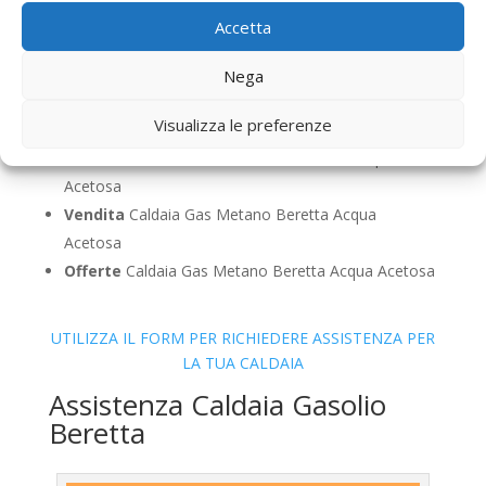
Sostituzione
Caldaia Gas Metano Beretta Acqua
Accetta
Acetosa
Pulizia
Caldaia Gas Metano Beretta Acqua Acetosa
Nega
Controllo Fumi
Caldaia Gas Metano Beretta Acqua
Visualizza le preferenze
Acetosa
Bollino Blu
Caldaia Gas Metano Beretta Acqua
Acetosa
Vendita
Caldaia Gas Metano Beretta Acqua
Acetosa
Offerte
Caldaia Gas Metano Beretta Acqua Acetosa
UTILIZZA IL FORM PER RICHIEDERE ASSISTENZA PER
LA TUA CALDAIA
Assistenza Caldaia Gasolio
Beretta