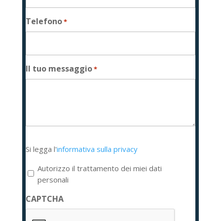
Telefono
*
Il tuo messaggio
*
Si
Si legga l'
informativa sulla privacy
legga
l'informativa
Autorizzo il trattamento dei miei dati
sulla
personali
privacy
CAPTCHA
*