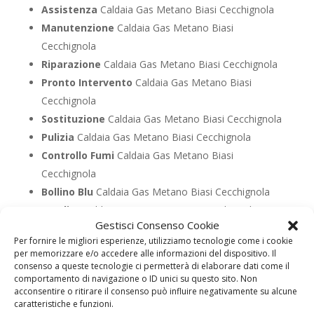
Assistenza
Caldaia Gas Metano Biasi Cecchignola
Manutenzione
Caldaia Gas Metano Biasi
Cecchignola
Riparazione
Caldaia Gas Metano Biasi Cecchignola
Pronto Intervento
Caldaia Gas Metano Biasi
Cecchignola
Sostituzione
Caldaia Gas Metano Biasi Cecchignola
Pulizia
Caldaia Gas Metano Biasi Cecchignola
Controllo Fumi
Caldaia Gas Metano Biasi
Cecchignola
Bollino Blu
Caldaia Gas Metano Biasi Cecchignola
Vendita
Caldaia Gas Metano Biasi Cecchignola
Gestisci Consenso Cookie
Offerte
Caldaia Gas Metano Biasi Cecchignola
Per fornire le migliori esperienze, utilizziamo tecnologie come i cookie
per memorizzare e/o accedere alle informazioni del dispositivo. Il
consenso a queste tecnologie ci permetterà di elaborare dati come il
UTILIZZA IL FORM PER RICHIEDERE ASSISTENZA PER
comportamento di navigazione o ID unici su questo sito. Non
LA TUA CALDAIA
acconsentire o ritirare il consenso può influire negativamente su alcune
caratteristiche e funzioni.