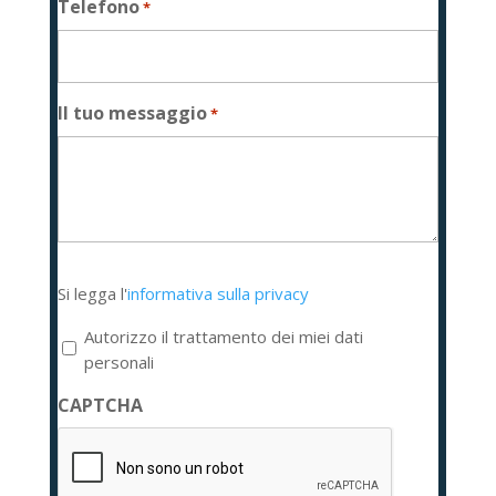
Telefono
*
Il tuo messaggio
*
Si
Si legga l'
informativa sulla privacy
legga
l'informativa
Autorizzo il trattamento dei miei dati
sulla
personali
privacy
CAPTCHA
*