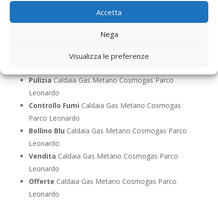
Riparazione
Caldaia Gas Metano Cosmogas Parco
Accetta
Leonardo
Pronto Intervento
Caldaia Gas Metano Cosmogas
Nega
Parco Leonardo
Sostituzione
Caldaia Gas Metano Cosmogas Parco
Visualizza le preferenze
Leonardo
Pulizia
Caldaia Gas Metano Cosmogas Parco
Leonardo
Controllo Fumi
Caldaia Gas Metano Cosmogas
Parco Leonardo
Bollino Blu
Caldaia Gas Metano Cosmogas Parco
Leonardo
Vendita
Caldaia Gas Metano Cosmogas Parco
Leonardo
Offerte
Caldaia Gas Metano Cosmogas Parco
Leonardo