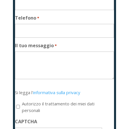
Telefono
*
Il tuo messaggio
*
Si
Si legga l'
informativa sulla privacy
legga
l'informativa
Autorizzo il trattamento dei miei dati
sulla
personali
privacy
CAPTCHA
*