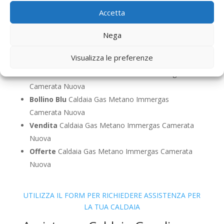
Camerata Nuova
Accetta
Sostituzione
Caldaia Gas Metano Immergas
Camerata Nuova
Nega
Pulizia
Caldaia Gas Metano Immergas Camerata
Visualizza le preferenze
Nuova
Controllo Fumi
Caldaia Gas Metano Immergas
Camerata Nuova
Bollino Blu
Caldaia Gas Metano Immergas
Camerata Nuova
Vendita
Caldaia Gas Metano Immergas Camerata
Nuova
Offerte
Caldaia Gas Metano Immergas Camerata
Nuova
UTILIZZA IL FORM PER RICHIEDERE ASSISTENZA PER
LA TUA CALDAIA