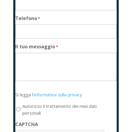
Telefono
*
Il tuo messaggio
*
Si
Si legga l'
informativa sulla privacy
legga
l'informativa
Autorizzo il trattamento dei miei dati
sulla
personali
privacy
CAPTCHA
*