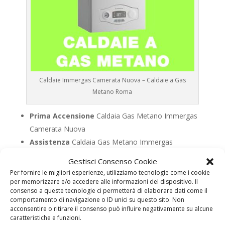
Caldaie Immergas Camerata Nuova – Caldaie a Gas
Metano Roma
Prima Accensione
Caldaia Gas Metano Immergas
Camerata Nuova
Assistenza
Caldaia Gas Metano Immergas
Camerata Nuova
Gestisci Consenso Cookie
Manutenzione
Caldaia Gas Metano Immergas
Per fornire le migliori esperienze, utilizziamo tecnologie come i cookie
Camerata Nuova
per memorizzare e/o accedere alle informazioni del dispositivo. Il
consenso a queste tecnologie ci permetterà di elaborare dati come il
Riparazione
Caldaia Gas Metano Immergas
comportamento di navigazione o ID unici su questo sito. Non
Camerata Nuova
acconsentire o ritirare il consenso può influire negativamente su alcune
caratteristiche e funzioni.
Pronto Intervento
Caldaia Gas Metano Immergas