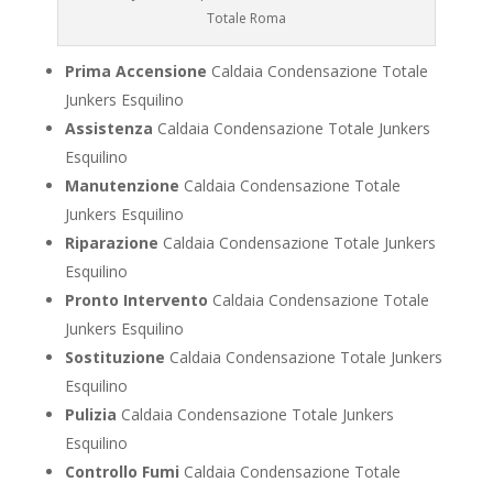
Totale Roma
Prima Accensione
Caldaia Condensazione Totale
Junkers Esquilino
Assistenza
Caldaia Condensazione Totale Junkers
Esquilino
Manutenzione
Caldaia Condensazione Totale
Junkers Esquilino
Riparazione
Caldaia Condensazione Totale Junkers
Esquilino
Pronto Intervento
Caldaia Condensazione Totale
Junkers Esquilino
Sostituzione
Caldaia Condensazione Totale Junkers
Esquilino
Pulizia
Caldaia Condensazione Totale Junkers
Esquilino
Controllo Fumi
Caldaia Condensazione Totale