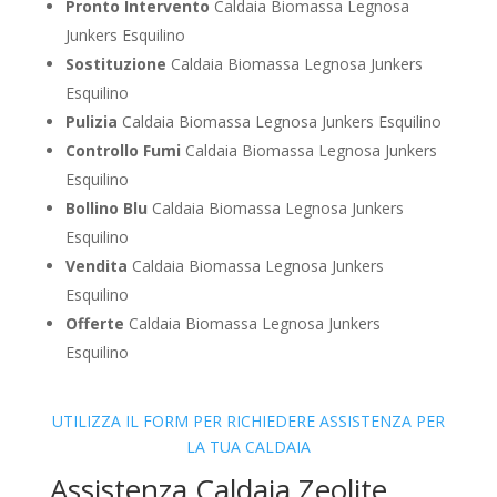
Pronto Intervento
Caldaia Biomassa Legnosa
Junkers Esquilino
Sostituzione
Caldaia Biomassa Legnosa Junkers
Esquilino
Pulizia
Caldaia Biomassa Legnosa Junkers Esquilino
Controllo Fumi
Caldaia Biomassa Legnosa Junkers
Esquilino
Bollino Blu
Caldaia Biomassa Legnosa Junkers
Esquilino
Vendita
Caldaia Biomassa Legnosa Junkers
Esquilino
Offerte
Caldaia Biomassa Legnosa Junkers
Esquilino
UTILIZZA IL FORM PER RICHIEDERE ASSISTENZA PER
LA TUA CALDAIA
Assistenza Caldaia Zeolite