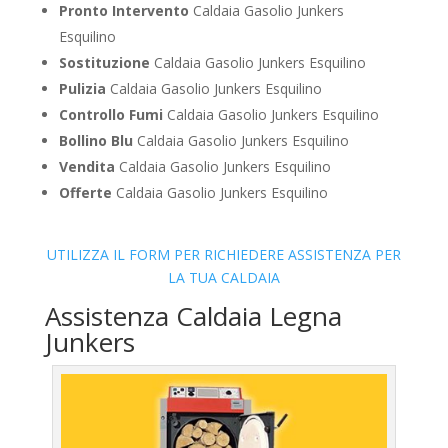
Pronto Intervento
Caldaia Gasolio Junkers
Esquilino
Sostituzione
Caldaia Gasolio Junkers Esquilino
Pulizia
Caldaia Gasolio Junkers Esquilino
Controllo Fumi
Caldaia Gasolio Junkers Esquilino
Bollino Blu
Caldaia Gasolio Junkers Esquilino
Vendita
Caldaia Gasolio Junkers Esquilino
Offerte
Caldaia Gasolio Junkers Esquilino
UTILIZZA IL FORM PER RICHIEDERE ASSISTENZA PER
LA TUA CALDAIA
Assistenza Caldaia Legna
Junkers