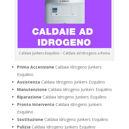
Caldaie Junkers Esquilino – Caldaie ad Idrogeno a Roma
Prima Accensione
Caldaia Idrogeno Junkers
Esquilino
Assistenza
Caldaia Idrogeno Junkers Esquilino
Manutenzione
Caldaia Idrogeno Junkers Esquilino
Riparazione
Caldaia Idrogeno Junkers Esquilino
Pronto Intervento
Caldaia Idrogeno Junkers
Esquilino
Sostituzione
Caldaia Idrogeno Junkers Esquilino
Pulizia
Caldaia Idrogeno Junkers Esquilino