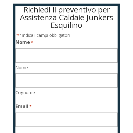
Richiedi il preventivo per
Assistenza Caldaie Junkers
Esquilino
"
" indica i campi obbligatori
*
Nome
*
Nome
Cognome
Email
*