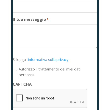
Il tuo messaggio
*
Si
Si legga l'
informativa sulla privacy
legga
l'informativa
Autorizzo il trattamento dei miei dati
sulla
personali
privacy
CAPTCHA
*