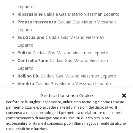
Lepanto
Riparazione
Caldaia Gas Metano Viessman Lepanto
Pronto Intervento
Caldaia Gas Metano Viessman
Lepanto
Sostituzione
Caldaia Gas Metano Viessman
Lepanto
Pulizia
Caldaia Gas Metano Viessman Lepanto
Controllo Fumi
Caldaia Gas Metano Viessman
Lepanto
Bollino Blu
Caldaia Gas Metano Viessman Lepanto
Vendita
Caldaia Gas Metano Viessman Lepanto
Offerte
Caldaia Gas Metano Viessman Lepanto
Gestisci Consenso Cookie
Per fornire le migliori esperienze, utilizziamo tecnologie come i cookie
per memorizzare e/o accedere alle informazioni del dispositivo. Il
UTILIZZA IL FORM PER RICHIEDERE ASSISTENZA PER
consenso a queste tecnologie ci permetterà di elaborare dati come il
LA TUA CALDAIA
comportamento di navigazione o ID unici su questo sito. Non
acconsentire o ritirare il consenso può influire negativamente su alcune
Assistenza Caldaia Gasolio
caratteristiche e funzioni.