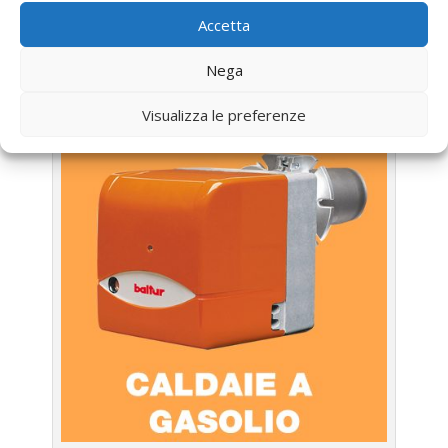
LA TUA CALDAIA
Accetta
Assistenza Caldaia Gasolio
Nega
Junkers
Visualizza le preferenze