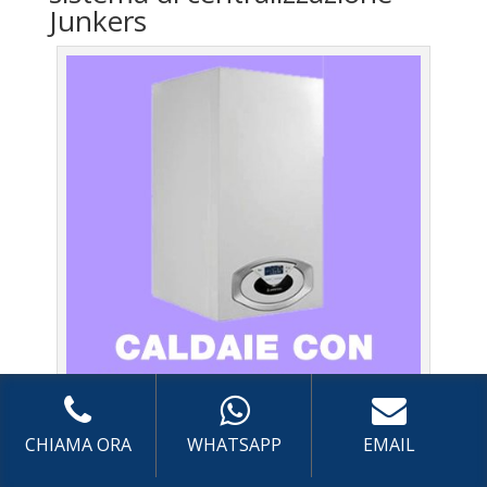
Junkers
Caldaie Junkers Saracinesco – Assistenza Caldaia con
CHIAMA ORA
WHATSAPP
EMAIL
sistema di centralizzazione a Roma