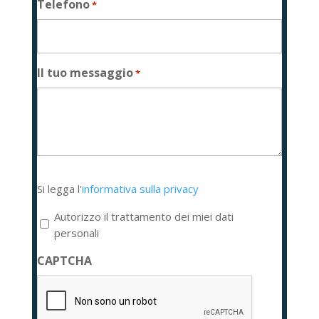
Telefono
*
Il tuo messaggio
*
Si
Si legga l'
informativa sulla privacy
legga
l'informativa
Autorizzo il trattamento dei miei dati
sulla
personali
privacy
CAPTCHA
*