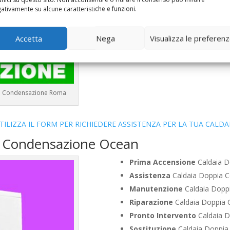
Vendita
Caldaia Condensazi
ativamente su alcune caratteristiche e funzioni.
Offerte
Caldaia Condensazio
Accetta
Nega
Visualizza le preferen
 a Condensazione Roma
TILIZZA IL FORM PER RICHIEDERE ASSISTENZA PER LA TUA CALDA
a Condensazione Ocean
Prima Accensione
Caldaia 
Assistenza
Caldaia Doppia 
Manutenzione
Caldaia Dopp
Riparazione
Caldaia Doppia
Pronto Intervento
Caldaia 
Sostituzione
Caldaia Doppia