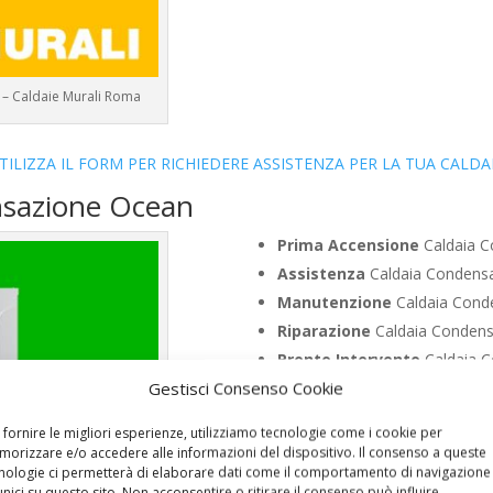
 – Caldaie Murali Roma
TILIZZA IL FORM PER RICHIEDERE ASSISTENZA PER LA TUA CALDA
nsazione Ocean
Prima Accensione
Caldaia 
Assistenza
Caldaia Condens
Manutenzione
Caldaia Cond
Riparazione
Caldaia Conden
Pronto Intervento
Caldaia 
Gestisci Consenso Cookie
Sostituzione
Caldaia Conde
Pulizia
Caldaia Condensazio
 fornire le migliori esperienze, utilizziamo tecnologie come i cookie per
Controllo Fumi
Caldaia Cond
orizzare e/o accedere alle informazioni del dispositivo. Il consenso a queste
nologie ci permetterà di elaborare dati come il comportamento di navigazione
Bollino Blu
Caldaia Condensa
unici su questo sito. Non acconsentire o ritirare il consenso può influire