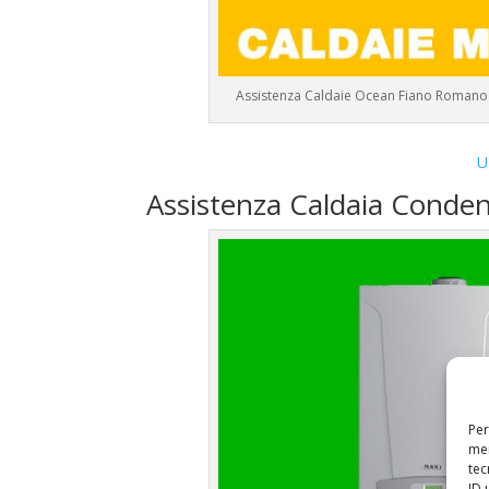
Assistenza Caldaie Ocean Fiano Romano
U
Assistenza Caldaia Conde
Per
mem
tec
ID 