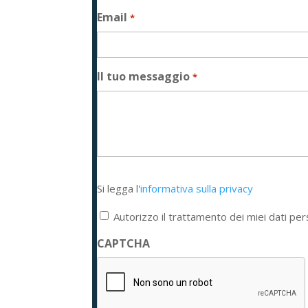
Email
*
Il tuo messaggio
*
Si
Si legga l'
informativa sulla privacy
legga
l'informativa
Autorizzo il trattamento dei miei dati per
sulla
privacy
CAPTCHA
*