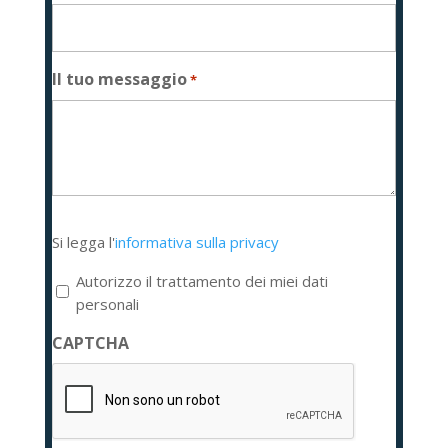
Il tuo messaggio
*
Si
Si legga l'
informativa sulla privacy
legga
l'informativa
Autorizzo il trattamento dei miei dati
sulla
personali
privacy
CAPTCHA
*