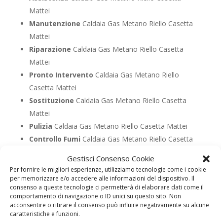
Mattei
Manutenzione
Caldaia Gas Metano Riello Casetta
Mattei
Riparazione
Caldaia Gas Metano Riello Casetta
Mattei
Pronto Intervento
Caldaia Gas Metano Riello
Casetta Mattei
Sostituzione
Caldaia Gas Metano Riello Casetta
Mattei
Pulizia
Caldaia Gas Metano Riello Casetta Mattei
Controllo Fumi
Caldaia Gas Metano Riello Casetta
Mattei
Gestisci Consenso Cookie
Bollino Blu
Caldaia Gas Metano Riello Casetta
Per fornire le migliori esperienze, utilizziamo tecnologie come i cookie
Mattei
per memorizzare e/o accedere alle informazioni del dispositivo. Il
consenso a queste tecnologie ci permetterà di elaborare dati come il
Vendita
Caldaia Gas Metano Riello Casetta Mattei
comportamento di navigazione o ID unici su questo sito. Non
Offerte
Caldaia Gas Metano Riello Casetta Mattei
acconsentire o ritirare il consenso può influire negativamente su alcune
caratteristiche e funzioni.