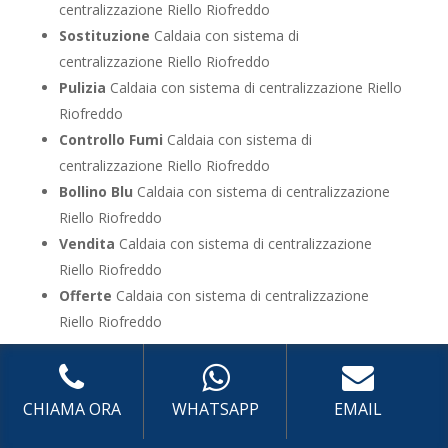
centralizzazione Riello Riofreddo
Sostituzione
Caldaia con sistema di
centralizzazione Riello Riofreddo
Pulizia
Caldaia con sistema di centralizzazione Riello
Riofreddo
Controllo Fumi
Caldaia con sistema di
centralizzazione Riello Riofreddo
Bollino Blu
Caldaia con sistema di centralizzazione
Riello Riofreddo
Vendita
Caldaia con sistema di centralizzazione
Riello Riofreddo
Offerte
Caldaia con sistema di centralizzazione
Riello Riofreddo
UTILIZZA IL FORM PER RICHIEDERE ASSISTENZA PER
LA TUA CALDAIA
CHIAMA ORA
WHATSAPP
EMAIL
Assistenza Caldaia con