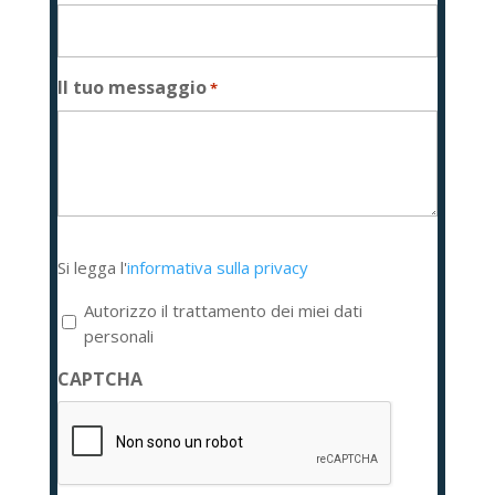
Il tuo messaggio
*
Si
Si legga l'
informativa sulla privacy
legga
l'informativa
Autorizzo il trattamento dei miei dati
sulla
personali
privacy
CAPTCHA
*