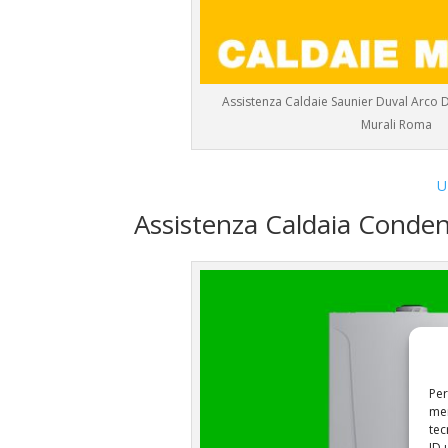
Assistenza Caldaie Saunier Duval Arco D
Murali Roma
U
Assistenza Caldaia Conde
Per
mem
tec
ID 