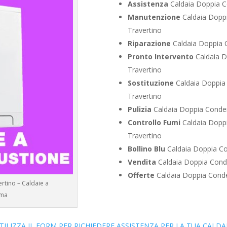
Assistenza
Caldaia Doppia C
Manutenzione
Caldaia Doppi
Travertino
Riparazione
Caldaia Doppia C
Pronto Intervento
Caldaia D
Travertino
Sostituzione
Caldaia Doppia
Travertino
Pulizia
Caldaia Doppia Conden
Controllo Fumi
Caldaia Doppi
Travertino
Bollino Blu
Caldaia Doppia Co
Vendita
Caldaia Doppia Conde
Offerte
Caldaia Doppia Conde
rtino – Caldaie a
oma
TILIZZA IL FORM PER RICHIEDERE ASSISTENZA PER LA TUA CALDA