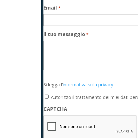
Email
*
Il tuo messaggio
*
Si
Si legga l'
informativa sulla privacy
legga
l'informativa
Autorizzo il trattamento dei miei dati per
sulla
privacy
CAPTCHA
*