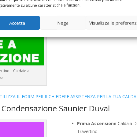
Controllo Fumi
Caldaia Conde
ativamente su alcune caratteristiche e funzioni.
Bollino Blu
Caldaia Condensaz
Vendita
Caldaia Condensazion
Accetta
Nega
Visualizza le preferen
Offerte
Caldaia Condensazion
rtino – Caldaie a
ma
TILIZZA IL FORM PER RICHIEDERE ASSISTENZA PER LA TUA CALDA
a Condensazione Saunier Duval
Prima Accensione
Caldaia D
Travertino