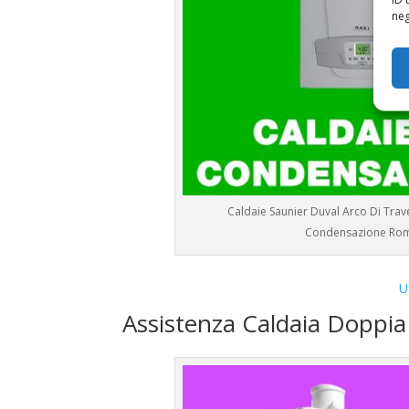
neg
Caldaie Saunier Duval Arco Di Trave
Condensazione Ro
U
Assistenza Caldaia Doppi