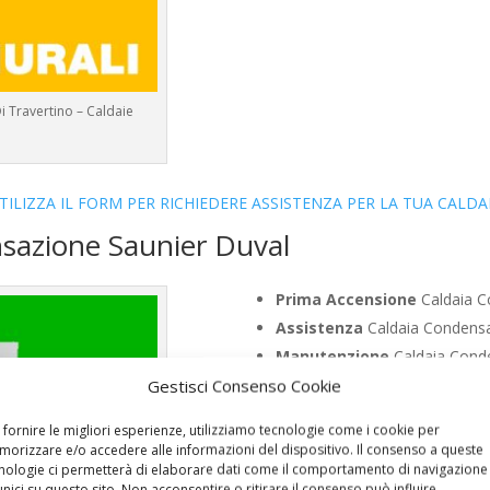
i Travertino – Caldaie
TILIZZA IL FORM PER RICHIEDERE ASSISTENZA PER LA TUA CALDA
nsazione Saunier Duval
Prima Accensione
Caldaia C
Assistenza
Caldaia Condensa
Manutenzione
Caldaia Conde
Riparazione
Caldaia Condensa
Gestisci Consenso Cookie
Pronto Intervento
Caldaia C
 fornire le migliori esperienze, utilizziamo tecnologie come i cookie per
Sostituzione
Caldaia Condens
orizzare e/o accedere alle informazioni del dispositivo. Il consenso a queste
Pulizia
Caldaia Condensazione
nologie ci permetterà di elaborare dati come il comportamento di navigazione
unici su questo sito. Non acconsentire o ritirare il consenso può influire