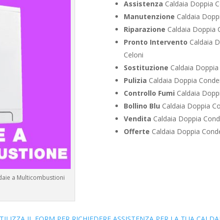
Assistenza
Caldaia Doppia C
Manutenzione
Caldaia Doppi
Riparazione
Caldaia Doppia C
Pronto Intervento
Caldaia D
Celoni
Sostituzione
Caldaia Doppia 
Pulizia
Caldaia Doppia Conden
Controllo Fumi
Caldaia Doppi
Bollino Blu
Caldaia Doppia Co
Vendita
Caldaia Doppia Conde
Offerte
Caldaia Doppia Conde
ldaie a Multicombustioni
TILIZZA IL FORM PER RICHIEDERE ASSISTENZA PER LA TUA CALDA