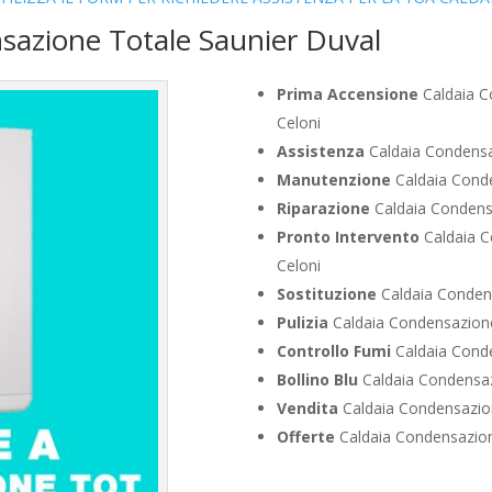
sazione Totale Saunier Duval
Prima Accensione
Caldaia C
Celoni
Assistenza
Caldaia Condensa
Manutenzione
Caldaia Conde
Riparazione
Caldaia Condensa
Pronto Intervento
Caldaia C
Celoni
Sostituzione
Caldaia Condens
Pulizia
Caldaia Condensazione
Controllo Fumi
Caldaia Conde
Bollino Blu
Caldaia Condensaz
Vendita
Caldaia Condensazion
Offerte
Caldaia Condensazion