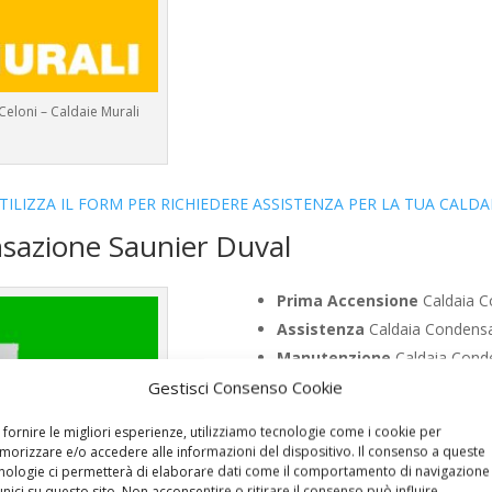
Celoni – Caldaie Murali
TILIZZA IL FORM PER RICHIEDERE ASSISTENZA PER LA TUA CALDA
nsazione Saunier Duval
Prima Accensione
Caldaia C
Assistenza
Caldaia Condensa
Manutenzione
Caldaia Conde
Riparazione
Caldaia Condensa
Gestisci Consenso Cookie
Pronto Intervento
Caldaia C
 fornire le migliori esperienze, utilizziamo tecnologie come i cookie per
Sostituzione
Caldaia Condens
orizzare e/o accedere alle informazioni del dispositivo. Il consenso a queste
Pulizia
Caldaia Condensazione
nologie ci permetterà di elaborare dati come il comportamento di navigazione
unici su questo sito. Non acconsentire o ritirare il consenso può influire