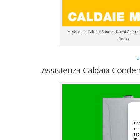
Assistenza Caldaie Saunier Duval Grotte 
Roma
U
Assistenza Caldaia Conde
Per
mem
tec
ID 