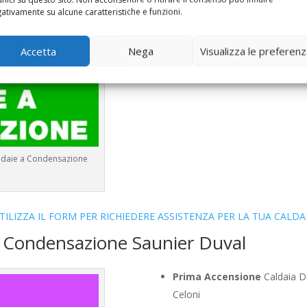
Controllo Fumi
Caldaia Conde
ativamente su alcune caratteristiche e funzioni.
Bollino Blu
Caldaia Condensaz
Vendita
Caldaia Condensazion
Accetta
Nega
Visualizza le preferen
Offerte
Caldaia Condensazion
aldaie a Condensazione
TILIZZA IL FORM PER RICHIEDERE ASSISTENZA PER LA TUA CALDA
a Condensazione Saunier Duval
Prima Accensione
Caldaia D
Celoni