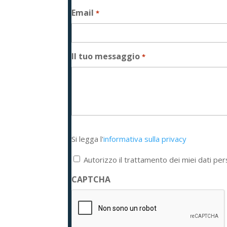
Email
*
Il tuo messaggio
*
Si
Si legga l'
informativa sulla privacy
legga
l'informativa
Autorizzo il trattamento dei miei dati per
sulla
privacy
CAPTCHA
*