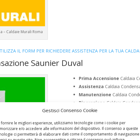
na – Caldaie Murali Roma
TILIZZA IL FORM PER RICHIEDERE ASSISTENZA PER LA TUA CALDA
nsazione Saunier Duval
Prima Accensione
Caldaia C
Assistenza
Caldaia Condensa
Manutenzione
Caldaia Conde
Riparazione
Caldaia Condens
Gestisci Consenso Cookie
Pronto Intervento
Caldaia C
Sostituzione
Caldaia Condens
 fornire le migliori esperienze, utilizziamo tecnologie come i cookie per
Pulizia
Caldaia Condensazione
orizzare e/o accedere alle informazioni del dispositivo. Il consenso a queste
nologie ci permetterà di elaborare dati come il comportamento di navigazione
Controllo Fumi
Caldaia Conde
unici su questo sito. Non acconsentire o ritirare il consenso può influire