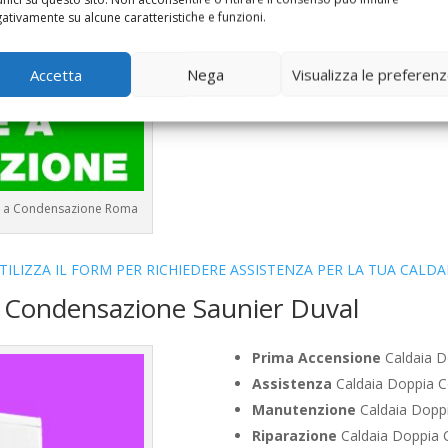
Bollino Blu
Caldaia Condensaz
ativamente su alcune caratteristiche e funzioni.
Vendita
Caldaia Condensazion
Offerte
Caldaia Condensazion
Accetta
Nega
Visualizza le preferen
ie a Condensazione Roma
TILIZZA IL FORM PER RICHIEDERE ASSISTENZA PER LA TUA CALDA
a Condensazione Saunier Duval
Prima Accensione
Caldaia D
Assistenza
Caldaia Doppia C
Manutenzione
Caldaia Doppi
Riparazione
Caldaia Doppia 