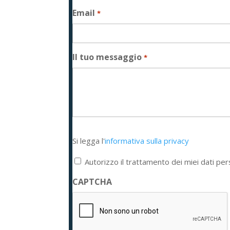
Email
*
Il tuo messaggio
*
Si
Si legga l'
informativa sulla privacy
legga
l'informativa
Autorizzo il trattamento dei miei dati per
sulla
privacy
CAPTCHA
*