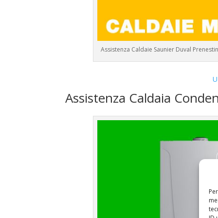
Assistenza Caldaie Saunier Duval Prenesti
U
Assistenza Caldaia Conde
Per
mem
tec
ID 