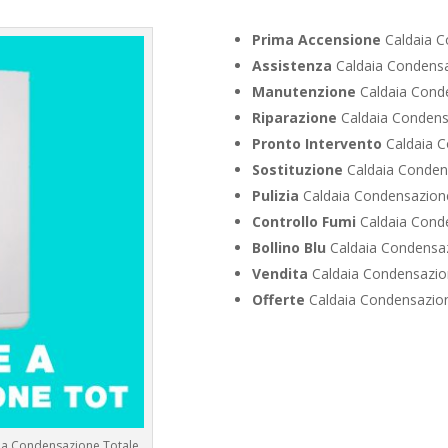
Prima Accensione
Caldaia C
Assistenza
Caldaia Condensa
Manutenzione
Caldaia Conde
Riparazione
Caldaia Condensa
Pronto Intervento
Caldaia C
Sostituzione
Caldaia Condens
Pulizia
Caldaia Condensazione
Controllo Fumi
Caldaia Conde
Bollino Blu
Caldaia Condensaz
Vendita
Caldaia Condensazion
Offerte
Caldaia Condensazion
e a Condensazione Totale