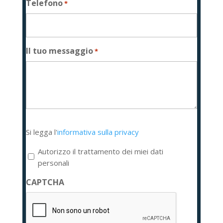
Telefono
*
Il tuo messaggio
*
Si
Si legga l'
informativa sulla privacy
legga
l'informativa
Autorizzo il trattamento dei miei dati
sulla
personali
privacy
CAPTCHA
*