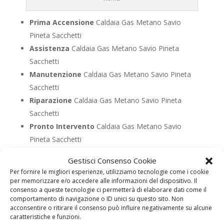
Prima Accensione
Caldaia Gas Metano Savio
Pineta Sacchetti
Assistenza
Caldaia Gas Metano Savio Pineta
Sacchetti
Manutenzione
Caldaia Gas Metano Savio Pineta
Sacchetti
Riparazione
Caldaia Gas Metano Savio Pineta
Sacchetti
Pronto Intervento
Caldaia Gas Metano Savio
Pineta Sacchetti
Sostituzione
Caldaia Gas Metano Savio Pineta
Gestisci Consenso Cookie
Sacchetti
Per fornire le migliori esperienze, utilizziamo tecnologie come i cookie
Pulizia
Caldaia Gas Metano Savio Pineta Sacchetti
per memorizzare e/o accedere alle informazioni del dispositivo. Il
consenso a queste tecnologie ci permetterà di elaborare dati come il
Controllo Fumi
Caldaia Gas Metano Savio Pineta
comportamento di navigazione o ID unici su questo sito. Non
Sacchetti
acconsentire o ritirare il consenso può influire negativamente su alcune
caratteristiche e funzioni.
Bollino Blu
Caldaia Gas Metano Savio Pineta