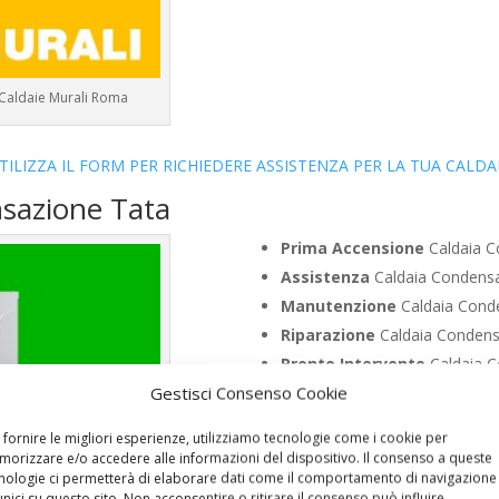
 Caldaie Murali Roma
TILIZZA IL FORM PER RICHIEDERE ASSISTENZA PER LA TUA CALDA
nsazione Tata
Prima Accensione
Caldaia C
Assistenza
Caldaia Condensa
Manutenzione
Caldaia Conde
Riparazione
Caldaia Condens
Pronto Intervento
Caldaia C
Gestisci Consenso Cookie
Sostituzione
Caldaia Condens
Pulizia
Caldaia Condensazione
 fornire le migliori esperienze, utilizziamo tecnologie come i cookie per
Controllo Fumi
Caldaia Conde
orizzare e/o accedere alle informazioni del dispositivo. Il consenso a queste
nologie ci permetterà di elaborare dati come il comportamento di navigazione
Bollino Blu
Caldaia Condensaz
unici su questo sito. Non acconsentire o ritirare il consenso può influire