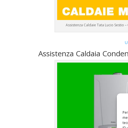
Assistenza Caldaie Tata Lucio Sestio –
U
Assistenza Caldaia Conde
Per
mem
tec
ID 