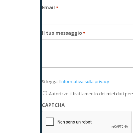
Email
*
Il tuo messaggio
*
Si
Si legga l'
informativa sulla privacy
legga
l'informativa
Autorizzo il trattamento dei miei dati per
sulla
privacy
CAPTCHA
*