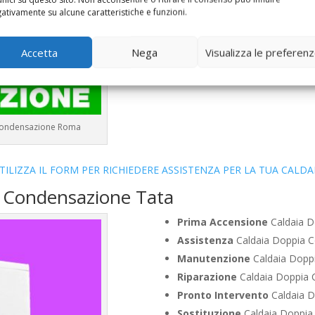
Vendita
Caldaia Condensazion
ativamente su alcune caratteristiche e funzioni.
Offerte
Caldaia Condensazion
Accetta
Nega
Visualizza le preferen
a Condensazione Roma
TILIZZA IL FORM PER RICHIEDERE ASSISTENZA PER LA TUA CALDA
a Condensazione Tata
Prima Accensione
Caldaia D
Assistenza
Caldaia Doppia C
Manutenzione
Caldaia Doppi
Riparazione
Caldaia Doppia 
Pronto Intervento
Caldaia D
Sostituzione
Caldaia Doppia