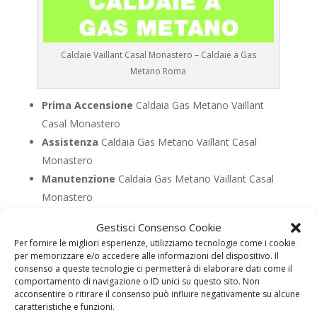
Caldaie Vaillant Casal Monastero – Caldaie a Gas
Metano Roma
Prima Accensione
Caldaia Gas Metano Vaillant
Casal Monastero
Assistenza
Caldaia Gas Metano Vaillant Casal
Monastero
Manutenzione
Caldaia Gas Metano Vaillant Casal
Monastero
Riparazione
Caldaia Gas Metano Vaillant Casal
Gestisci Consenso Cookie
Monastero
Per fornire le migliori esperienze, utilizziamo tecnologie come i cookie
Pronto Intervento
Caldaia Gas Metano Vaillant
per memorizzare e/o accedere alle informazioni del dispositivo. Il
consenso a queste tecnologie ci permetterà di elaborare dati come il
Casal Monastero
comportamento di navigazione o ID unici su questo sito. Non
Sostituzione
Caldaia Gas Metano Vaillant Casal
acconsentire o ritirare il consenso può influire negativamente su alcune
caratteristiche e funzioni.
Monastero