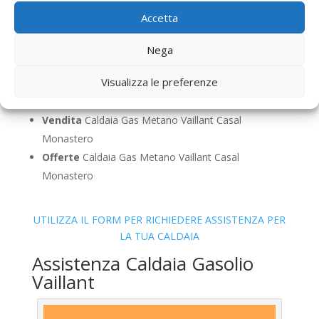
Pulizia
Caldaia Gas Metano Vaillant Casal
Accetta
Monastero
Controllo Fumi
Caldaia Gas Metano Vaillant Casal
Nega
Monastero
Visualizza le preferenze
Bollino Blu
Caldaia Gas Metano Vaillant Casal
Monastero
Vendita
Caldaia Gas Metano Vaillant Casal
Monastero
Offerte
Caldaia Gas Metano Vaillant Casal
Monastero
UTILIZZA IL FORM PER RICHIEDERE ASSISTENZA PER
LA TUA CALDAIA
Assistenza Caldaia Gasolio
Vaillant