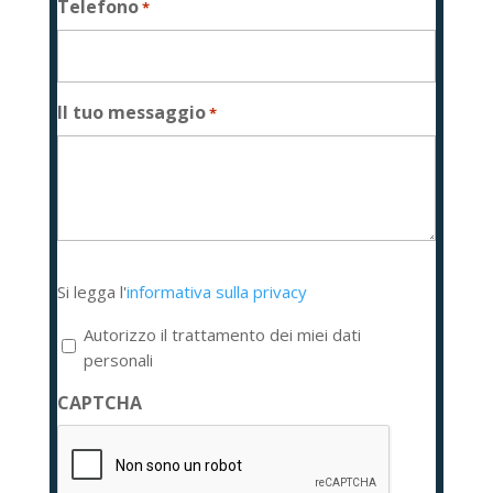
Telefono
*
Il tuo messaggio
*
Si
Si legga l'
informativa sulla privacy
legga
l'informativa
Autorizzo il trattamento dei miei dati
sulla
personali
privacy
CAPTCHA
*