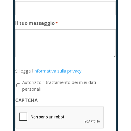
Il tuo messaggio
*
Si
Si legga l'
informativa sulla privacy
legga
l'informativa
Autorizzo il trattamento dei miei dati
sulla
personali
privacy
CAPTCHA
*