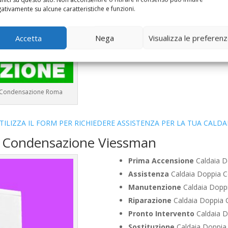
Vendita
Caldaia Condensazio
ativamente su alcune caratteristiche e funzioni.
Offerte
Caldaia Condensazio
Accetta
Nega
Visualizza le preferen
a Condensazione Roma
TILIZZA IL FORM PER RICHIEDERE ASSISTENZA PER LA TUA CALDA
a Condensazione Viessman
Prima Accensione
Caldaia D
Assistenza
Caldaia Doppia 
Manutenzione
Caldaia Dopp
Riparazione
Caldaia Doppia 
Pronto Intervento
Caldaia D
Sostituzione
Caldaia Doppia