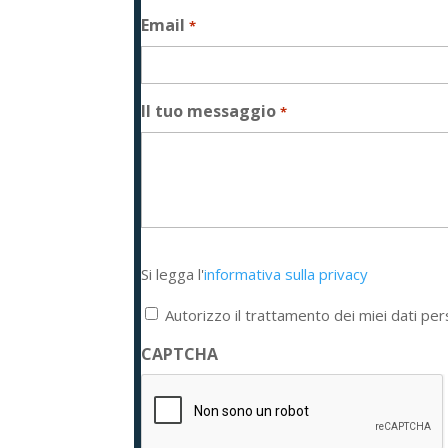
Email
*
Il tuo messaggio
*
Si
Si legga l'
informativa sulla privacy
legga
l'informativa
Autorizzo il trattamento dei miei dati per
sulla
privacy
CAPTCHA
*