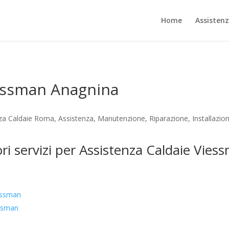
Home
Assisten
iessman Anagnina
za Caldaie Roma, Assistenza, Manutenzione, Riparazione, Installazio
ori servizi per Assistenza Caldaie Vie
essman
essman