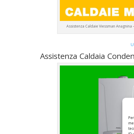
Assistenza Caldaie Viessman Anagnina 
U
Assistenza Caldaia Conde
Per
mem
tec
ID 