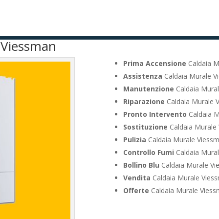
e Viessman
Prima Accensione
Caldaia M
Assistenza
Caldaia Murale V
Manutenzione
Caldaia Mura
Riparazione
Caldaia Murale 
Pronto Intervento
Caldaia M
Sostituzione
Caldaia Murale
Pulizia
Caldaia Murale Viess
Controllo Fumi
Caldaia Mura
Bollino Blu
Caldaia Murale Vi
Vendita
Caldaia Murale Vies
Offerte
Caldaia Murale Vies