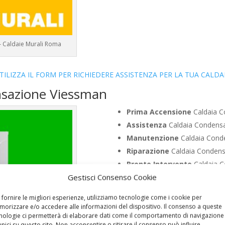
– Caldaie Murali Roma
TILIZZA IL FORM PER RICHIEDERE ASSISTENZA PER LA TUA CALDA
nsazione Viessman
Prima Accensione
Caldaia C
Assistenza
Caldaia Condens
Manutenzione
Caldaia Cond
Riparazione
Caldaia Condens
Pronto Intervento
Caldaia C
Gestisci Consenso Cookie
Sostituzione
Caldaia Conden
Pulizia
Caldaia Condensazion
 fornire le migliori esperienze, utilizziamo tecnologie come i cookie per
Controllo Fumi
Caldaia Cond
orizzare e/o accedere alle informazioni del dispositivo. Il consenso a queste
nologie ci permetterà di elaborare dati come il comportamento di navigazione
Bollino Blu
Caldaia Condensa
unici su questo sito. Non acconsentire o ritirare il consenso può influire