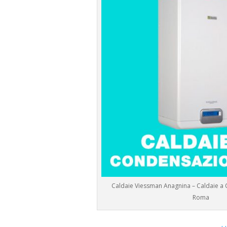
Caldaie Viessman Anagnina – Caldaie a
Roma