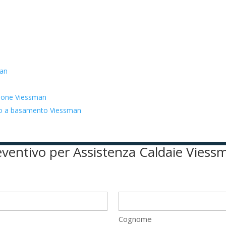
man
zione Viessman
ato a basamento Viessman
preventivo per Assistenza Caldaie Vies
Cognome