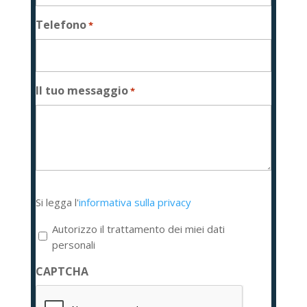
Telefono
*
Il tuo messaggio
*
Si
Si legga l'
informativa sulla privacy
legga
l'informativa
Autorizzo il trattamento dei miei dati
sulla
personali
privacy
CAPTCHA
*