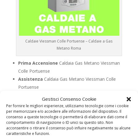
Caldaie Viessman Colle Portuense – Caldaie a Gas
Metano Roma
Prima Accensione
Caldaia Gas Metano Viessman
Colle Portuense
Assistenza
Caldaia Gas Metano Viessman Colle
Portuense
Manutenzione
Caldaia Gas Metano Viessman Colle
Gestisci Consenso Cookie
Portuense
Per fornire le migliori esperienze, utilizziamo tecnologie come i cookie
Riparazione
Caldaia Gas Metano Viessman Colle
per memorizzare e/o accedere alle informazioni del dispositivo. Il
consenso a queste tecnologie ci permetterà di elaborare dati come il
Portuense
comportamento di navigazione o ID unici su questo sito. Non
Pronto Intervento
Caldaia Gas Metano Viessman
acconsentire o ritirare il consenso può influire negativamente su alcune
caratteristiche e funzioni.
Colle Portuense