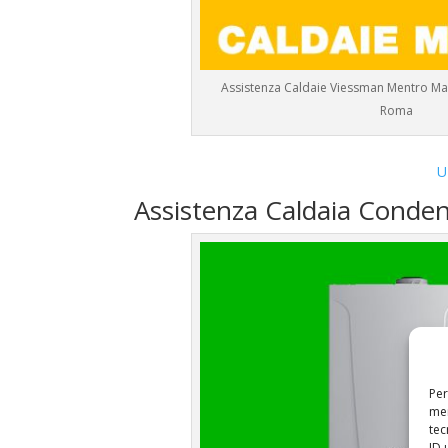
Assistenza Caldaie Viessman Mentro Man
Roma
U
Assistenza Caldaia Conde
Per
mem
tec
ID 