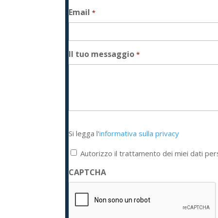
Email
*
Il tuo messaggio
*
Si
Si legga l'
informativa sulla privacy
legga
l'informativa
Autorizzo il trattamento dei miei dati per
sulla
privacy
CAPTCHA
*