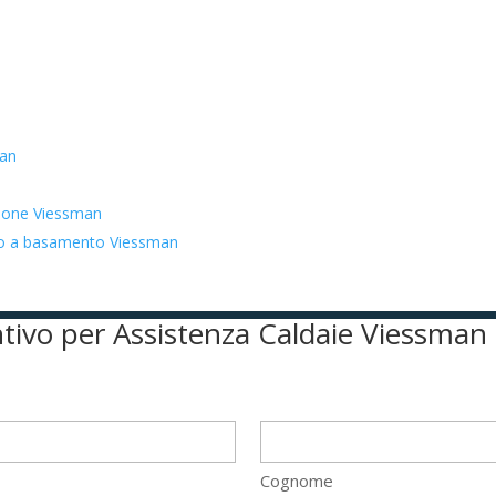
man
zione Viessman
ato a basamento Viessman
entivo per Assistenza Caldaie Viessm
Cognome