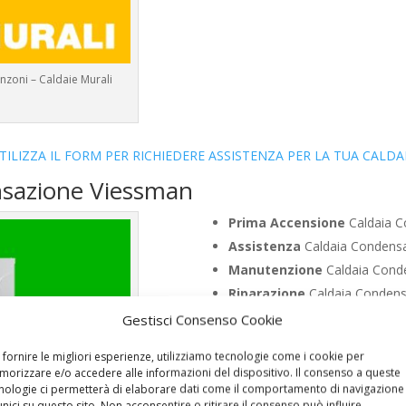
zoni – Caldaie Murali
TILIZZA IL FORM PER RICHIEDERE ASSISTENZA PER LA TUA CALDA
nsazione Viessman
Prima Accensione
Caldaia C
Assistenza
Caldaia Condens
Manutenzione
Caldaia Cond
Riparazione
Caldaia Condens
Pronto Intervento
Caldaia 
Gestisci Consenso Cookie
Sostituzione
Caldaia Conden
 fornire le migliori esperienze, utilizziamo tecnologie come i cookie per
Pulizia
Caldaia Condensazion
orizzare e/o accedere alle informazioni del dispositivo. Il consenso a queste
Controllo Fumi
Caldaia Cond
nologie ci permetterà di elaborare dati come il comportamento di navigazione
unici su questo sito. Non acconsentire o ritirare il consenso può influire