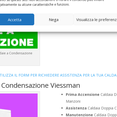
Bollino Blu
Caldaia Condensa
ativamente su alcune caratteristiche e funzioni.
Vendita
Caldaia Condensazi
Offerte
Caldaia Condensazio
Accetta
Nega
Visualizza le preferen
ldaie a Condensazione
TILIZZA IL FORM PER RICHIEDERE ASSISTENZA PER LA TUA CALDA
a Condensazione Viessman
Prima Accensione
Caldaia D
Manzoni
Assistenza
Caldaia Doppia 
Manutenzione
Caldaia Dopp