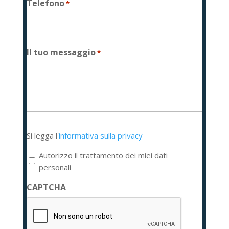
Telefono
*
Il tuo messaggio
*
Si
Si legga l'
informativa sulla privacy
legga
l'informativa
Autorizzo il trattamento dei miei dati
sulla
personali
privacy
CAPTCHA
*